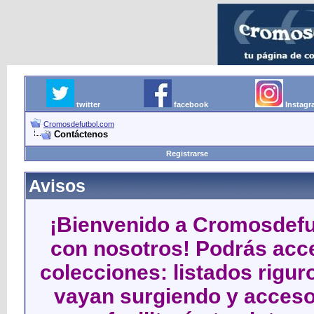
twitter
facebook
Instag
Cromosdefutbol.com
Contáctenos
Registrarse
Avisos
¡Bienvenido a Cromosdefut
con nosotros! Podrás acce
colecciones: listados rigu
vayan surgiendo y acceso