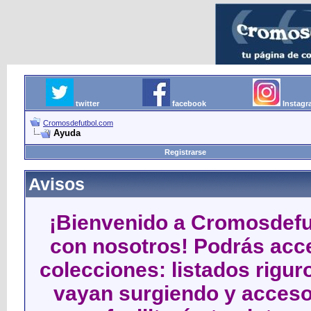
twitter
facebook
Instag
Cromosdefutbol.com
Ayuda
Registrarse
Avisos
¡Bienvenido a Cromosdefut
con nosotros! Podrás acce
colecciones: listados rigu
vayan surgiendo y acceso