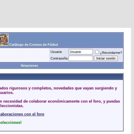
Catálogo de Cromos de Fútbol
Usuario
¿Recordarme?
Contraseña
Votaciones
stados rigurosos y completos, novedades que vayan surgiendo y
suarios.
sin necesidad de colaborar económicamente con el foro, y puedas
leccionistas.
laboraciones con el foro
colecciones!