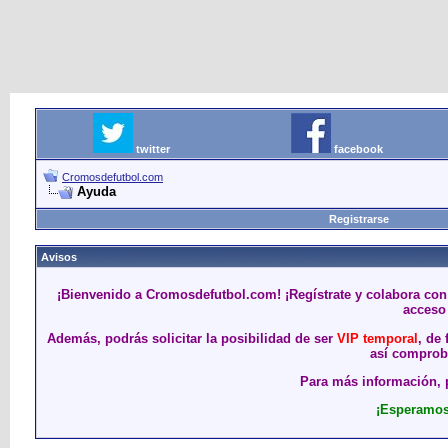
twitter
facebook
Cromosdefutbol.com
Ayuda
Registrarse
Avisos
¡Bienvenido a Cromosdefutbol.com! ¡Regístrate y colabora con
acceso 
Además, podrás solicitar la posibilidad de ser
VIP temporal
, de
así comproba
Para más información, p
¡Esperamos 