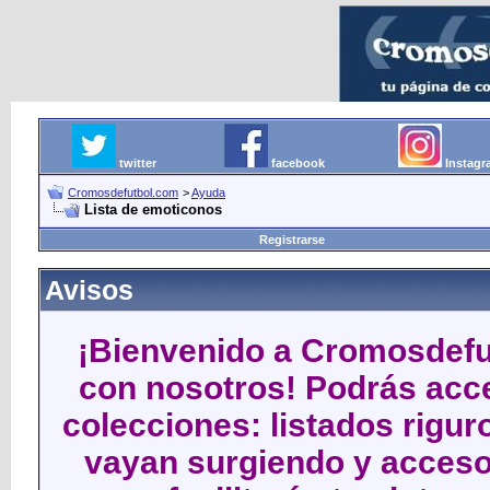
twitter
facebook
Instag
Cromosdefutbol.com
>
Ayuda
Lista de emoticonos
Registrarse
Avisos
¡Bienvenido a Cromosdefut
con nosotros! Podrás acce
colecciones: listados rigu
vayan surgiendo y acceso