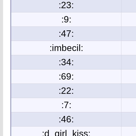
:23:
:9:
:47:
:imbecil:
:34:
:69:
:22:
:7:
:46:
:d_girl_kiss: