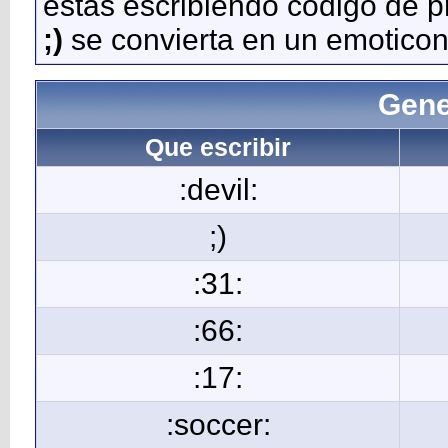
estás escribiendo código de 
;)
se convierta en un emoticon
Gene
Que escribir
:devil:
;)
:31:
:66:
:17:
:soccer: