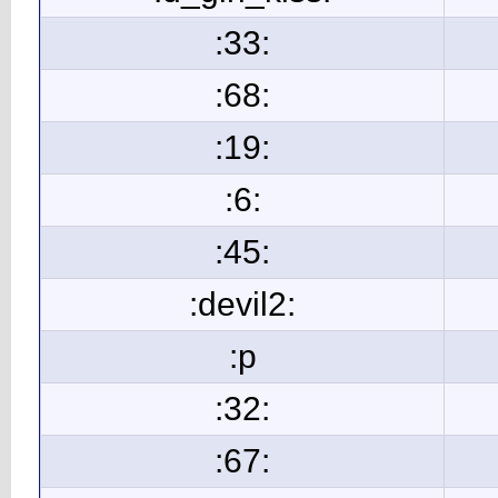
:33:
:68:
:19:
:6:
:45:
:devil2:
:p
:32:
:67: