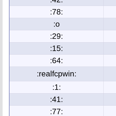
:78:
:o
:29:
:15:
:64:
:realfcpwin:
:1:
:41:
:77: