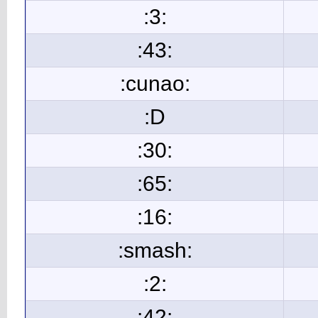
:3:
:43:
:cunao:
:D
:30:
:65:
:16:
:smash:
:2:
:42: