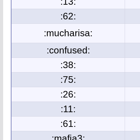
:13:
:62:
:mucharisa:
:confused:
:38:
:75:
:26:
:11:
:61:
:mafia3: