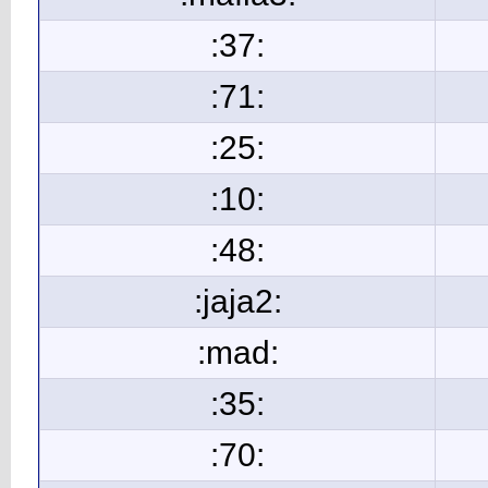
:37:
:71:
:25:
:10:
:48:
:jaja2:
:mad:
:35:
:70: