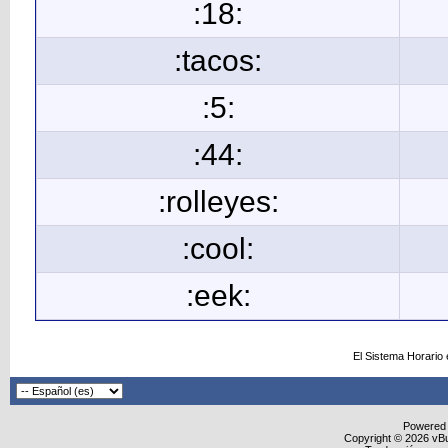
:18:
:tacos:
:5:
:44:
:rolleyes:
:cool:
:eek:
El Sistema Horario
Powered
Copyright © 2026 vBull