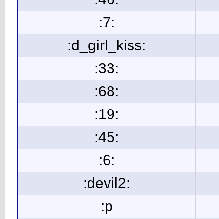
:7:
:d_girl_kiss:
:33:
:68:
:19:
:45:
:6:
:devil2:
:p