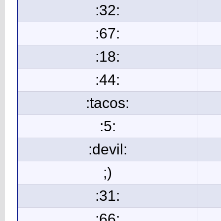
:32:
:67:
:18:
:44:
:tacos:
:5:
:devil:
;)
:31:
:66: