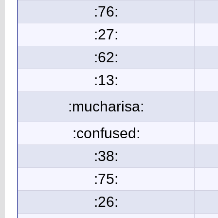
:76:
:27:
:62:
:13:
:mucharisa:
:confused:
:38:
:75:
:26: