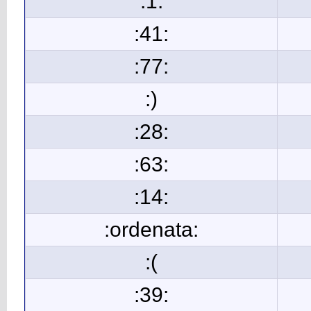
:1:
:41:
:77:
:)
:28:
:63:
:14:
:ordenata:
:(
:39: