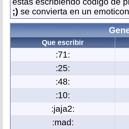
estás escribiendo código de 
;)
se convierta en un emoticon
Gene
Que escribir
:71:
:25:
:48:
:10:
:jaja2:
:mad: