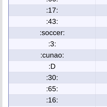
:17:
:43:
:soccer:
:3:
:cunao:
:D
:30:
:65:
:16: