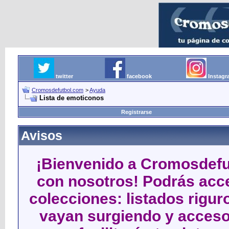
twitter
facebook
Instag
Cromosdefutbol.com
>
Ayuda
Lista de emoticonos
Registrarse
Avisos
¡Bienvenido a Cromosdefut
con nosotros! Podrás acce
colecciones: listados rigu
vayan surgiendo y acceso