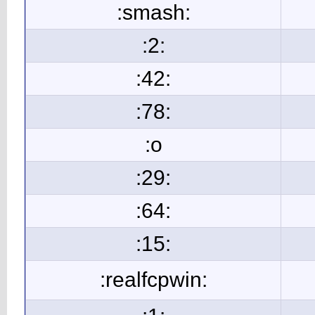
:smash:
:2:
:42:
:78:
:o
:29:
:64:
:15:
:realfcpwin: