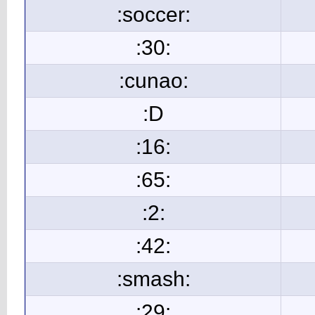
:soccer:
:30:
:cunao:
:D
:16:
:65:
:2:
:42:
:smash:
:29: