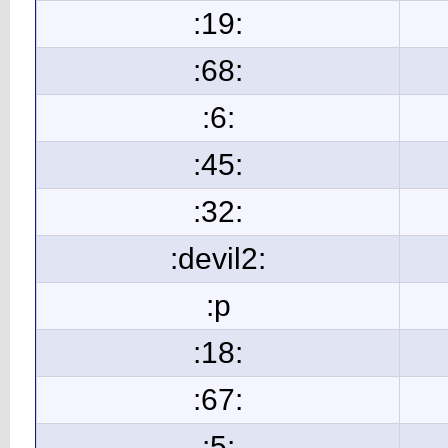
:19:
:68:
:6:
:45:
:32:
:devil2:
:p
:18:
:67:
:5: