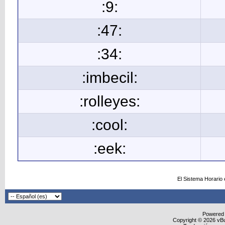
:9:
:47:
:34:
:imbecil:
:rolleyes:
:cool:
:eek:
El Sistema Horario
Powered
Copyright © 2026 vBull