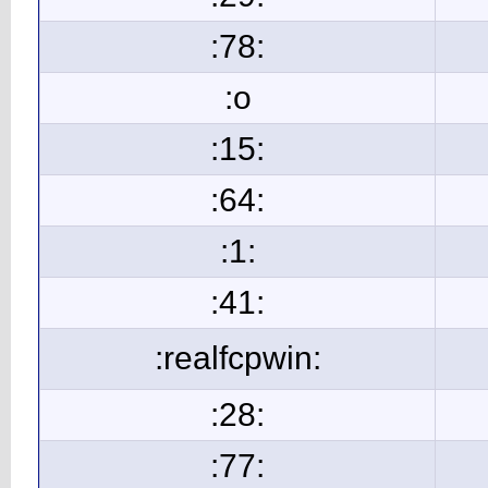
:78:
:o
:15:
:64:
:1:
:41:
:realfcpwin:
:28:
:77: