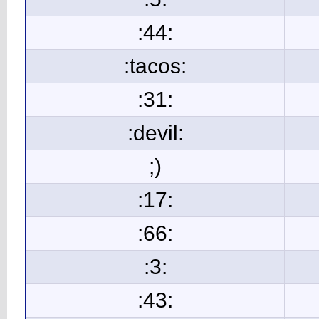
:44:
:tacos:
:31:
:devil:
;)
:17:
:66:
:3:
:43: