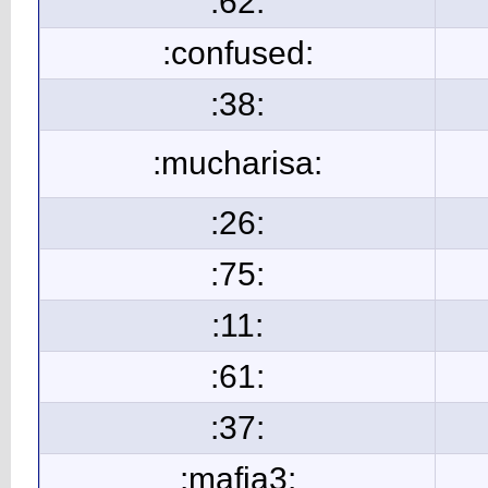
:62:
:confused:
:38:
:mucharisa:
:26:
:75:
:11:
:61:
:37:
:mafia3: