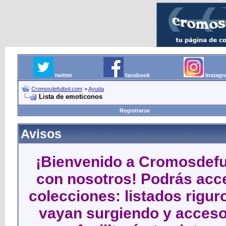
twitter
facebook
Instag
Cromosdefutbol.com
>
Ayuda
Lista de emoticonos
Registrarse
Avisos
¡Bienvenido a Cromosdefut
con nosotros! Podrás acce
colecciones: listados rigu
vayan surgiendo y acceso