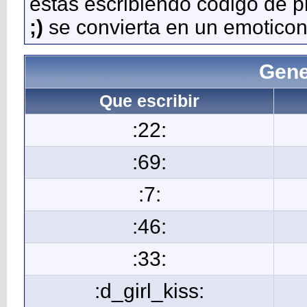
estás escribiendo código de 
;)
se convierta en un emoticon
Gene
Que escribir
:22:
:69:
:7:
:46:
:33:
:d_girl_kiss: