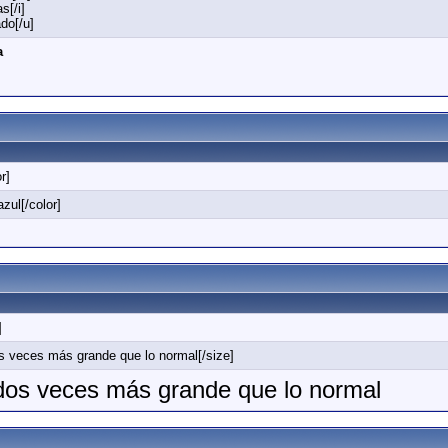
s[/i]
do[/u]
a
r]
zul[/color]
]
s veces más grande que lo normal[/size]
 dos veces más grande que lo normal