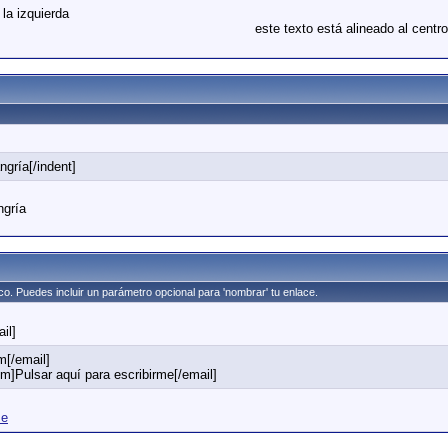
 la izquierda
este texto está alineado al centro
ngría[/indent]
ngría
ico. Puedes incluir un parámetro opcional para 'nombrar' tu enlace.
il]
[/email]
]Pulsar aquí para escribirme[/email]
me