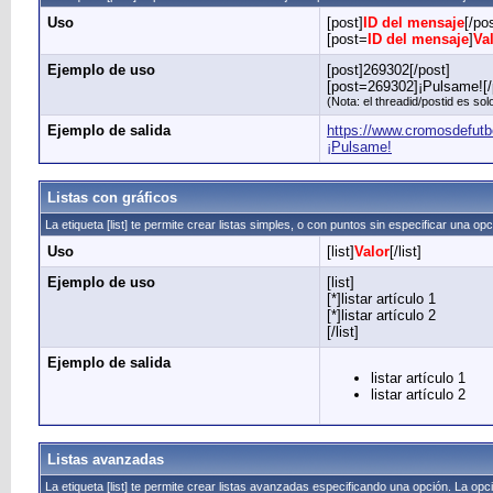
Uso
[post]
ID del mensaje
[/po
[post=
ID del mensaje
]
Va
Ejemplo de uso
[post]269302[/post]
[post=269302]¡Pulsame![/
(Nota: el threadid/postid es s
Ejemplo de salida
https://www.cromosdefut
¡Pulsame!
Listas con gráficos
La etiqueta [list] te permite crear listas simples, o con puntos sin especificar una opc
Uso
[list]
Valor
[/list]
Ejemplo de uso
[list]
[*]listar artículo 1
[*]listar artículo 2
[/list]
Ejemplo de salida
listar artículo 1
listar artículo 2
Listas avanzadas
La etiqueta [list] te permite crear listas avanzadas especificando una opción. La op