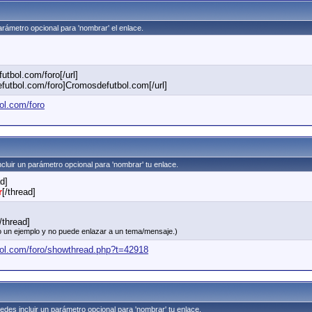
parámetro opcional para 'nombrar' el enlace.
utbol.com/foro[/url]
futbol.com/foro]Cromosdefutbol.com[/url]
ol.com/foro
ncluir un parámetro opcional para 'nombrar' tu enlace.
ad]
r
[/thread]
/thread]
olo un ejemplo y no puede enlazar a un tema/mensaje.)
ol.com/foro/showthread.php?t=42918
edes incluir un parámetro opcional para 'nombrar' tu enlace.