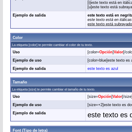
[i]este texto está en itálica
[u]este texto está subraya
Ejemplo de salida
este texto está en negrit
este texto está en itálicas
este texto está subrayado
Color
La etiqueta [color] te permite cambiar el color de tu texto.
Uso
[color=
Opción
]
Valor
[/colo
Ejemplo de uso
[color=blue]este texto es a
Ejemplo de salida
este texto es azul
Tamaño
La etiqueta [size] te permite cambiar el tamaño de tu texto.
Uso
[size=
Opción
]
Valor
[/size
Ejemplo de uso
[size=+2]este texto es do
Ejemplo de salida
este texto es
Font (Tipo de letra)