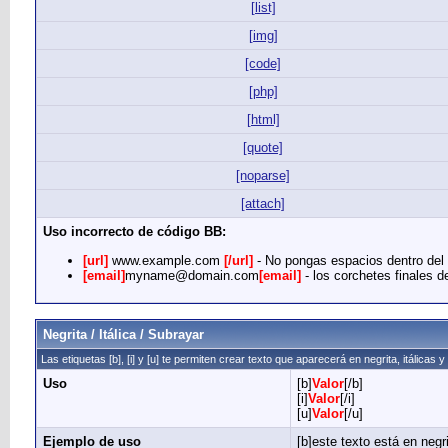
[list]
[img]
[code]
[php]
[html]
[quote]
[noparse]
[attach]
Uso incorrecto de código BB:
[url]
www.example.com
[/url]
- No pongas espacios dentro del c
[email]
myname@domain.com
[email]
- los corchetes finales de
Negrita / Itálica / Subrayar
Las etiquetas [b], [i] y [u] te permiten crear texto que aparecerá en negrita, itálicas 
Uso
[b]
Valor
[/b]
[i]
Valor
[/i]
[u]
Valor
[/u]
Ejemplo de uso
[b]este texto está en negri