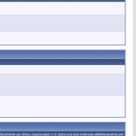
béticamente por letras mayúsculas) o 'a' (para una lista ordenada alfabéticamente por