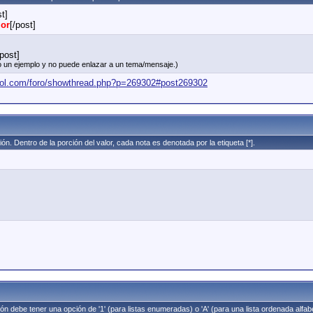
st]
lor
[/post]
post]
olo un ejemplo y no puede enlazar a un tema/mensaje.)
bol.com/foro/showthread.php?p=269302#post269302
ión. Dentro de la porción del valor, cada nota es denotada por la etiqueta [*].
ción debe tener una opción de '1' (para listas enumeradas) o 'A' (para una lista ordenada alfa