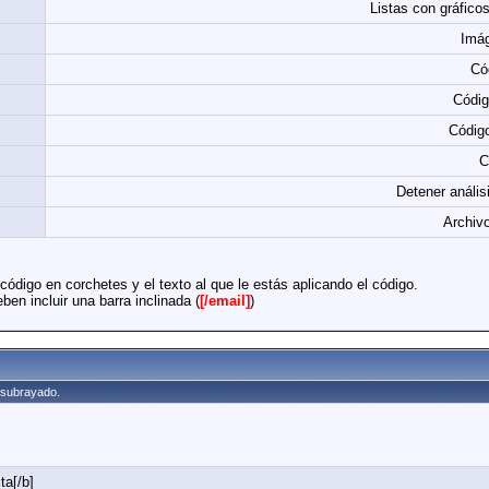
Listas con gráfico
Imá
Có
Códi
Códig
C
Detener anális
Archivo
ódigo en corchetes y el texto al que le estás aplicando el código.
ben incluir una barra inclinada (
[/email]
)
y subrayado.
ta[/b]