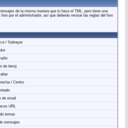
 mensajes de la misma manera que lo hace el TML, pero tiene una
oro por el administrador, así que deberás revisar las reglas del foro
lica / Subrayar
lor
maño
o de letra)
altar
erecha / Centro
ntado
 de email
laces URL
do temas
de mensajes