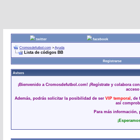
twitter
facebook
Cromosdefutbol.com
>
Ayuda
Lista de códigos BB
Registrarse
Avisos
¡Bienvenido a Cromosdefutbol.com! ¡Regístrate y colabora con
acceso 
Además, podrás solicitar la posibilidad de ser
VIP temporal
, de
así comproba
Para más información, p
¡Esperamos 