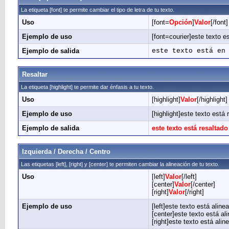
La etiqueta [font] te permite cambiar el tipo de letra de tu texto.
Uso
[font=
Opción
]
Valor
[/font]
Ejemplo de uso
[font=courier]este texto est
Ejemplo de salida
este texto está en
Resaltar
La etiqueta [highlight] te permite dar énfasis a tu texto.
Uso
[highlight]
Valor
[/highlight]
Ejemplo de uso
[highlight]este texto está 
Ejemplo de salida
este texto está resaltado
Izquierda / Derecha / Centro
Las etiquetas [left], [right] y [center] te permiten cambiar la alineación de tu texto.
Uso
[left]
Valor
[/left]
[center]
Valor
[/center]
[right]
Valor
[/right]
Ejemplo de uso
[left]este texto está alinea
[center]este texto está ali
[right]este texto está alin