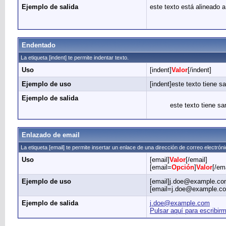
Ejemplo de salida
este texto está alineado a
Endentado
La etiqueta [indent] te permite indentar texto.
Uso
[indent]
Valor
[/indent]
Ejemplo de uso
[indent]este texto tiene sa
Ejemplo de salida
este texto tiene sa
Enlazado de email
La etiqueta [email] te permite insertar un enlace de una dirección de correo electrón
Uso
[email]
Valor
[/email]
[email=
Opción
]
Valor
[/ema
Ejemplo de uso
[email]j.doe@example.com
[email=j.doe@example.com
Ejemplo de salida
j.doe@example.com
Pulsar aquí para escribir