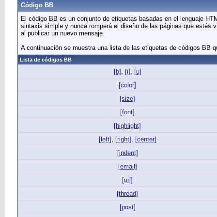
Código BB
El código BB es un conjunto de etiquetas basadas en el lenguaje HTM
sintaxis simple y nunca romperá el diseño de las páginas que estés vi
al publicar un nuevo mensaje.
A continuación se muestra una lista de las etiquetas de códigos BB q
Lista de códigos BB
[b]
,
[i]
,
[u]
[color]
[size]
[font]
[highlight]
[left]
,
[right]
,
[center]
[indent]
[email]
[url]
[thread]
[post]