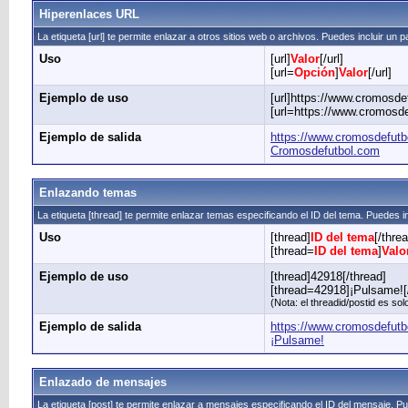
Hiperenlaces URL
La etiqueta [url] te permite enlazar a otros sitios web o archivos. Puedes incluir un 
Uso
[url]
Valor
[/url]
[url=
Opción
]
Valor
[/url]
Ejemplo de uso
[url]https://www.cromosdef
[url=https://www.cromosde
Ejemplo de salida
https://www.cromosdefutb
Cromosdefutbol.com
Enlazando temas
La etiqueta [thread] te permite enlazar temas especificando el ID del tema. Puedes i
Uso
[thread]
ID del tema
[/thre
[thread=
ID del tema
]
Valo
Ejemplo de uso
[thread]42918[/thread]
[thread=42918]¡Pulsame![
(Nota: el threadid/postid es s
Ejemplo de salida
https://www.cromosdefutb
¡Pulsame!
Enlazado de mensajes
La etiqueta [post] te permite enlazar a mensajes especificando el ID del mensaje. Pu