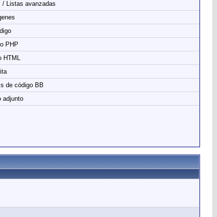
s / Listas avanzadas
genes
digo
go PHP
o HTML
ita
is de código BB
 adjunto