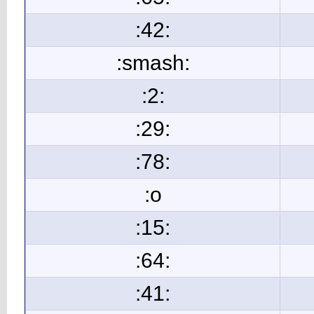
:42:
:smash:
:2:
:29:
:78:
:o
:15:
:64:
:41: