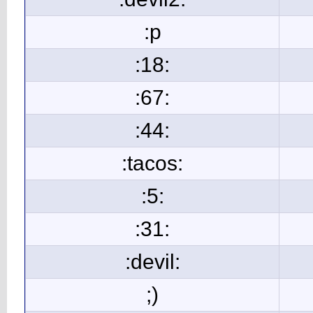
:p
:18:
:67:
:44:
:tacos:
:5:
:31:
:devil:
;)