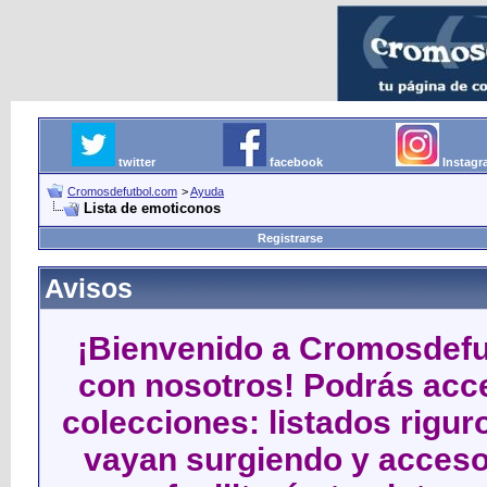
twitter
facebook
Instag
Cromosdefutbol.com
>
Ayuda
Lista de emoticonos
Registrarse
Avisos
¡Bienvenido a Cromosdefut
con nosotros! Podrás acce
colecciones: listados rigu
vayan surgiendo y acceso