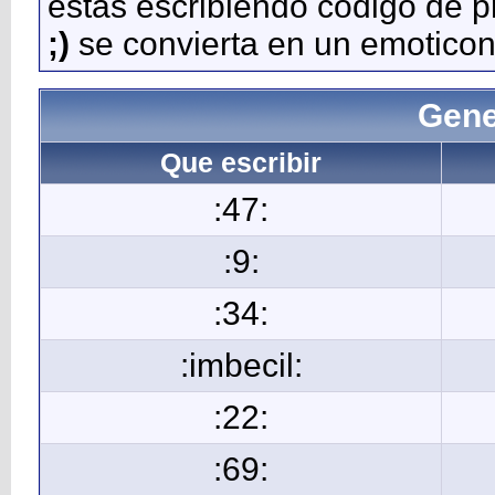
estás escribiendo código de 
;)
se convierta en un emoticon
Gene
Que escribir
:47:
:9:
:34:
:imbecil:
:22:
:69: