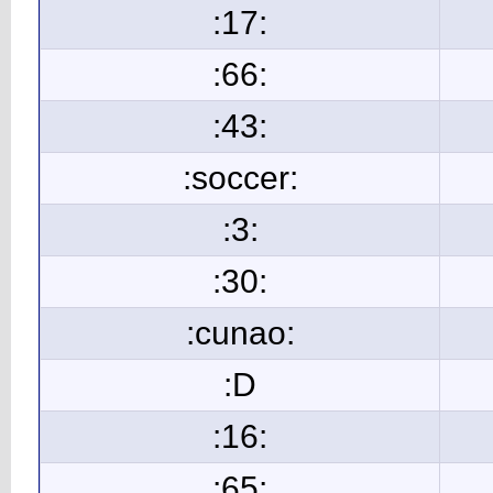
:17:
:66:
:43:
:soccer:
:3:
:30:
:cunao:
:D
:16:
:65: