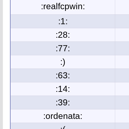
:realfcpwin:
:1:
:28:
:77:
:)
:63:
:14:
:39:
:ordenata: