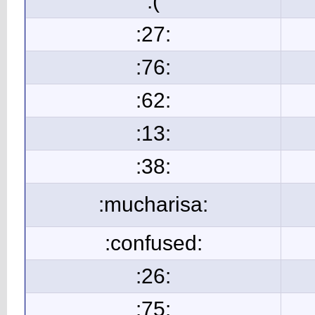
:(
:27:
:76:
:62:
:13:
:38:
:mucharisa:
:confused:
:26:
:75: