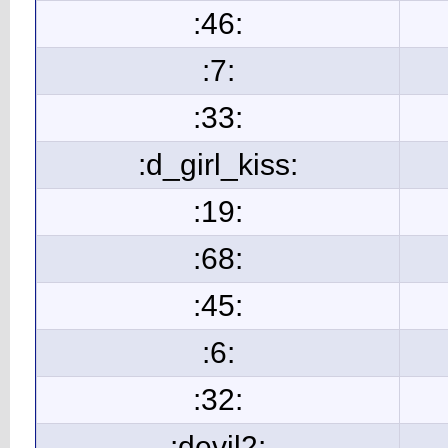
:46:
:7:
:33:
:d_girl_kiss:
:19:
:68:
:45:
:6:
:32:
:devil2: