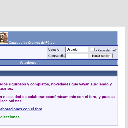
Catálogo de Cromos de Fútbol
Usuario
¿Recordarme?
Contraseña
Votaciones
stados rigurosos y completos, novedades que vayan surgiendo y
suarios.
sin necesidad de colaborar económicamente con el foro, y puedas
leccionistas.
laboraciones con el foro
colecciones!