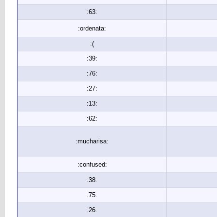
:63:
:ordenata:
:(
:39:
:76:
:27:
:13:
:62:
:mucharisa:
:confused:
:38:
:75:
:26: