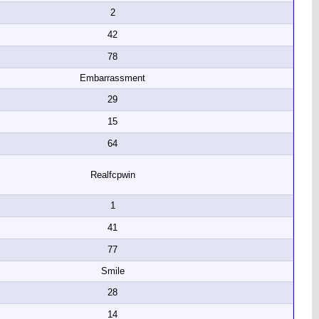
2
42
78
Embarrassment
29
15
64
Realfcpwin
1
41
77
Smile
28
14