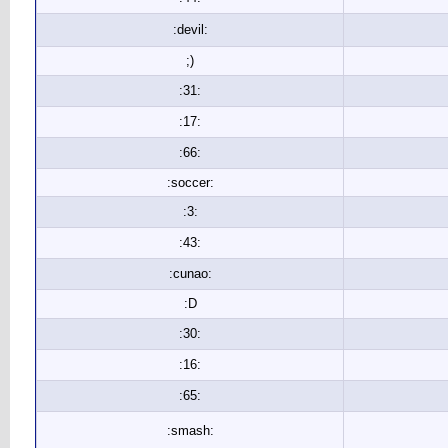
:devil:
;)
:31:
:17:
:66:
:soccer:
:3:
:43:
:cunao:
:D
:30:
:16:
:65:
:smash: