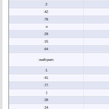
:2:
:42:
:78:
:o
:29:
:15:
:64:
:realfcpwin:
:1:
:41:
:77:
:)
:28:
:14: