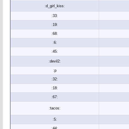
:d_girl_kiss:
:33:
:19:
:68:
:6:
:45:
:devil2:
:p
:32:
:18:
:67:
:tacos:
:5:
:44: