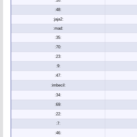
:10:
:48:
:jaja2:
:mad:
:35:
:70:
:23:
:9:
:47:
:imbecil:
:34:
:69:
:22:
:7:
:46: