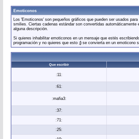
Emoticonos
Los 'Emoticonos' son pequeños gráficos que pueden ser usados para t
smilies. Ciertas cadenas estándar son convertidas automáticamente e
alguna descripción.
Si quieres inhabilitar emoticonos en un mensaje que estés escribiend
programación y no quieres que esto
;)
se convierta en un emoticono s
Que escribir
:11:
:61:
:mafia3:
:37:
:71:
:25: