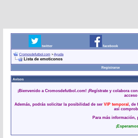
twitter
facebook
Cromosdefutbol.com
>
Ayuda
Lista de emoticonos
Registrarse
Avisos
¡Bienvenido a Cromosdefutbol.com! ¡Regístrate y colabora con
acceso 
Además, podrás solicitar la posibilidad de ser
VIP temporal
, de
así comproba
Para más información, p
¡Esperamos 