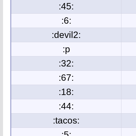
:45:
:6:
:devil2:
:p
:32:
:67:
:18:
:44:
:tacos:
:5: