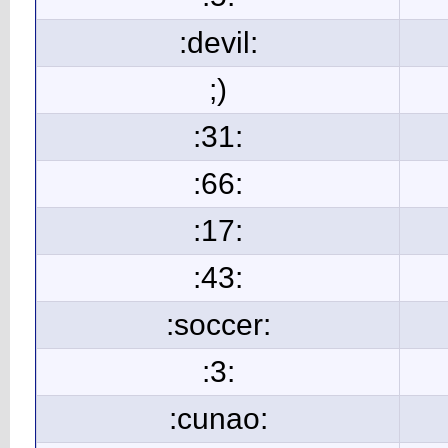
:devil:
;)
:31:
:66:
:17:
:43:
:soccer:
:3:
:cunao: