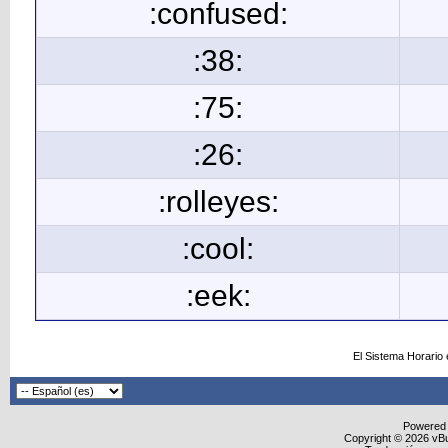
:confused:
:38:
:75:
:26:
:rolleyes:
:cool:
:eek:
El Sistema Horario
Powered
Copyright © 2026 vBull