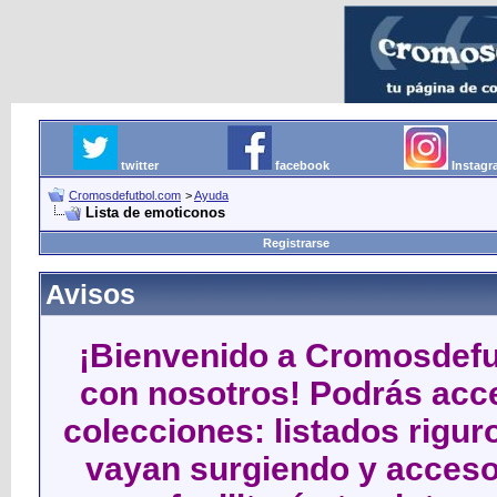
twitter
facebook
Instag
Cromosdefutbol.com
>
Ayuda
Lista de emoticonos
Registrarse
Avisos
¡Bienvenido a Cromosdefut
con nosotros! Podrás acce
colecciones: listados rigu
vayan surgiendo y acceso