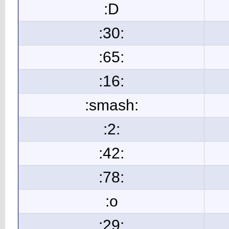
:D
:30:
:65:
:16:
:smash:
:2:
:42:
:78:
:o
:29: