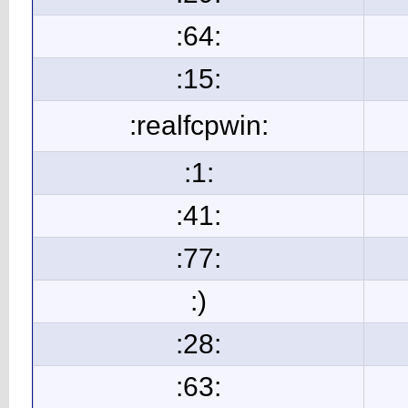
:64:
:15:
:realfcpwin:
:1:
:41:
:77:
:)
:28:
:63: