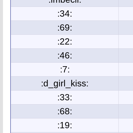
:34:
:69:
:22:
:46:
:7:
:d_girl_kiss:
:33:
:68:
:19: