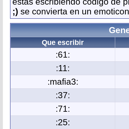
estás escribiendo código de 
;)
se convierta en un emoticon
Gene
Que escribir
:61:
:11:
:mafia3:
:37:
:71:
:25: