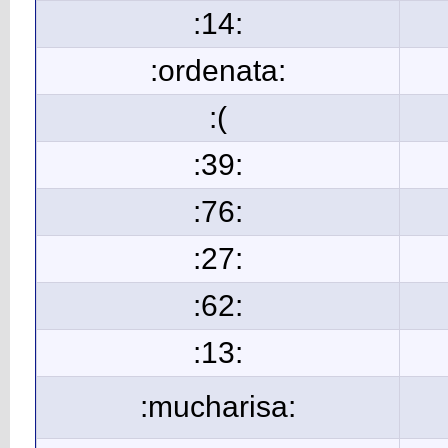
:14:
:ordenata:
:(
:39:
:76:
:27:
:62:
:13:
:mucharisa: