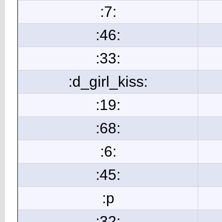
:7:
:46:
:33:
:d_girl_kiss:
:19:
:68:
:6:
:45:
:p
:32: