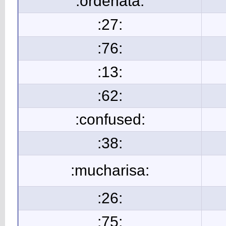
:ordenata:
:27:
:76:
:13:
:62:
:confused:
:38:
:mucharisa:
:26:
:75: