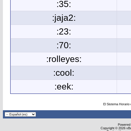
:35:
:jaja2:
:23:
:70:
:rolleyes:
:cool:
:eek:
El Sistema Horario
Powered
Copyright © 2026 vBull