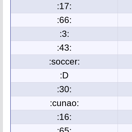
:17:
:66:
:3:
:43:
:soccer:
:D
:30:
:cunao:
:16:
:65: