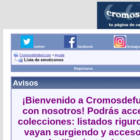
twitter
facebook
Instag
Cromosdefutbol.com
>
Ayuda
Lista de emoticonos
Registrarse
Avisos
¡Bienvenido a Cromosdefut
con nosotros! Podrás acce
colecciones: listados rigu
vayan surgiendo y acceso