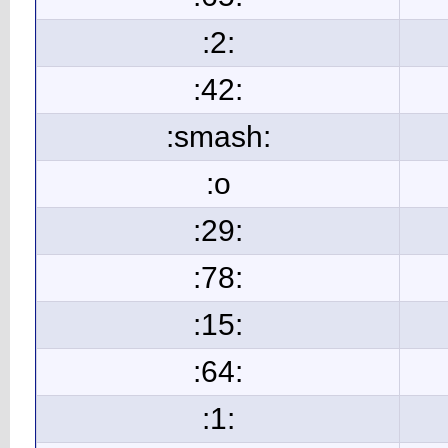
:2:
:42:
:smash:
:o
:29:
:78:
:15:
:64:
:1: