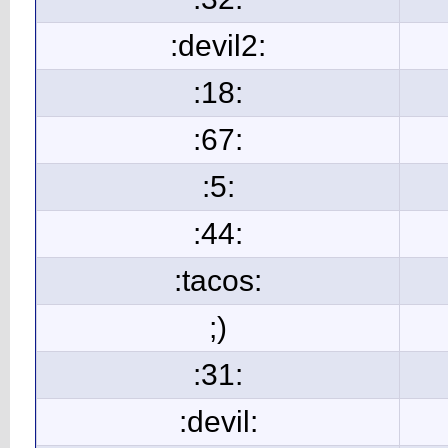
:devil2:
:18:
:67:
:5:
:44:
:tacos:
;)
:31:
:devil: