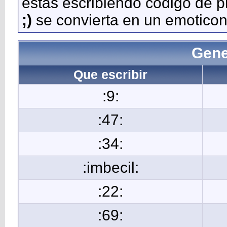
estás escribiendo código de 
;)
se convierta en un emoticon
Gene
Que escribir
:9:
:47:
:34:
:imbecil:
:22:
:69: