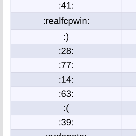
:41:
:realfcpwin:
:)
:28:
:77:
:14:
:63:
:(
:39: