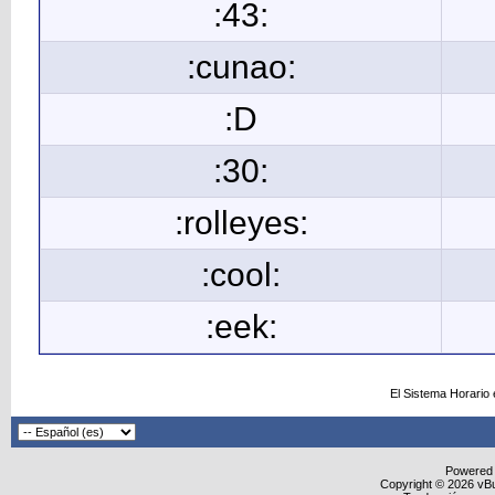
:43:
:cunao:
:D
:30:
:rolleyes:
:cool:
:eek:
El Sistema Horario
Powered
Copyright © 2026 vBull