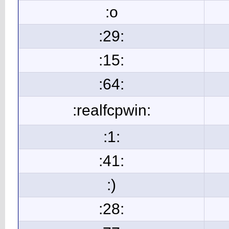
:o
:29:
:15:
:64:
:realfcpwin:
:1:
:41:
:)
:28: