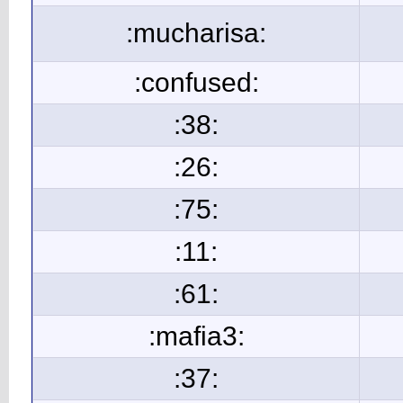
:mucharisa:
:confused:
:38:
:26:
:75:
:11:
:61:
:mafia3:
:37: