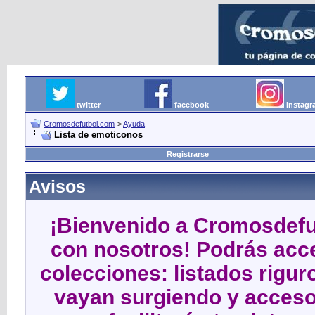
twitter
facebook
Instag
Cromosdefutbol.com
>
Ayuda
Lista de emoticonos
Registrarse
Avisos
¡Bienvenido a Cromosdefut
con nosotros! Podrás acce
colecciones: listados rigu
vayan surgiendo y acceso