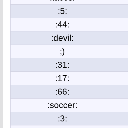
:5:
:44:
:devil:
;)
:31:
:17:
:66:
:soccer:
:3: