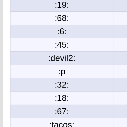
:19:
:68:
:6:
:45:
:devil2:
:p
:32:
:18:
:67:
:tacos: