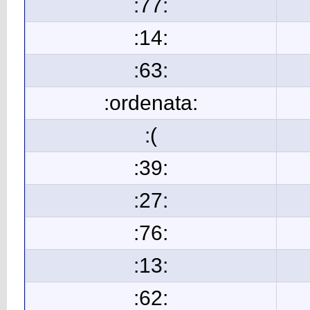
:77:
:14:
:63:
:ordenata:
:(
:39:
:27:
:76:
:13:
:62: