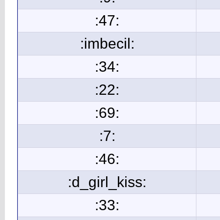
:47:
:imbecil:
:34:
:22:
:69:
:7:
:46:
:d_girl_kiss:
:33: