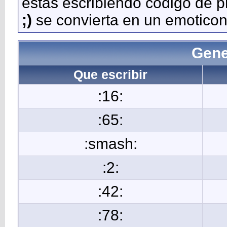
estás escribiendo código de 
;)
se convierta en un emoticon
Gene
Que escribir
:16:
:65:
:smash:
:2:
:42:
:78: