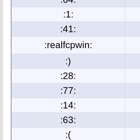
:1:
:41:
:realfcpwin:
:)
:28:
:77:
:14:
:63:
:(