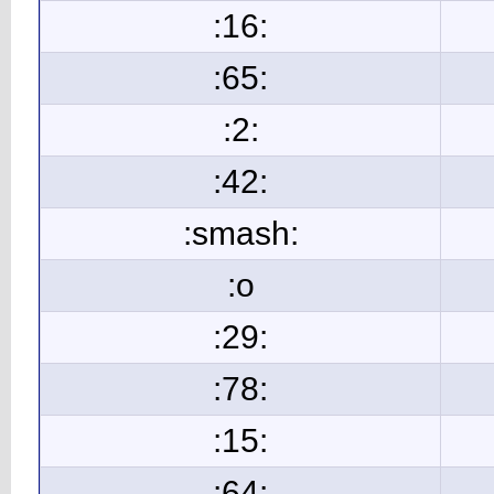
:16:
:65:
:2:
:42:
:smash:
:o
:29:
:78:
:15:
:64: