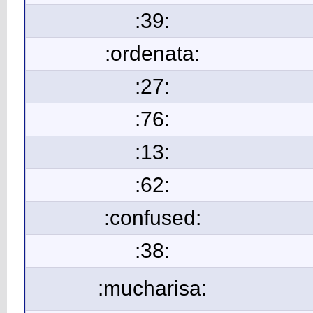
:39:
:ordenata:
:27:
:76:
:13:
:62:
:confused:
:38:
:mucharisa: