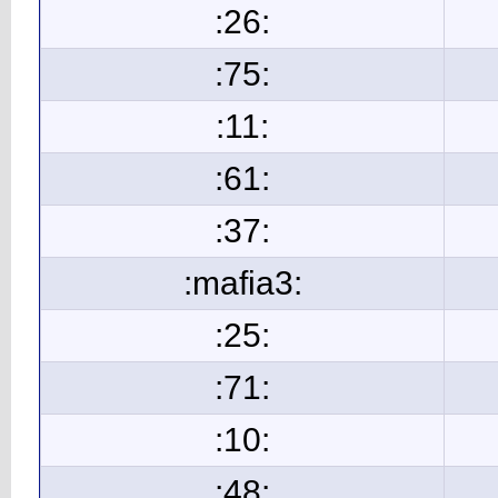
:26:
:75:
:11:
:61:
:37:
:mafia3:
:25:
:71:
:10:
:48: