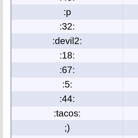
:p
:32:
:devil2:
:18:
:67:
:5:
:44:
:tacos:
;)