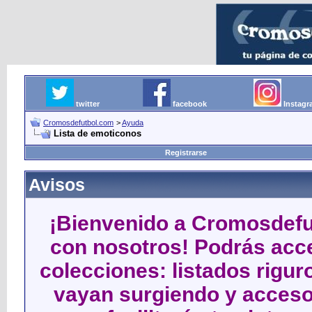
twitter
facebook
Instag
Cromosdefutbol.com
>
Ayuda
Lista de emoticonos
Registrarse
Avisos
¡Bienvenido a Cromosdefut
con nosotros! Podrás acce
colecciones: listados rigu
vayan surgiendo y acceso