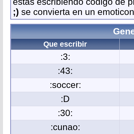
estás escribiendo código de 
;)
se convierta en un emoticon
Gene
Que escribir
:3:
:43:
:soccer:
:D
:30:
:cunao: