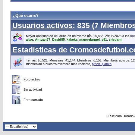
¿Qué ocurre?
Usuarios activos
: 835 (7 Miembros
Mayor cantidad de usuarios en un mismo día: 25,433, 29/08/2025 a las
08
aitor
,
Antuan77
,
David85
,
kakeka
,
manuelangel
,
s91
,
srisuami
Estadísticas de Cromosdefutbol.
Temas: 16,521, Mensajes: 41,144, Miembros: 6,151,
Miembros activos: 12
Bienvenido a nuestro miembro más reciente,
tyrion_juanka
Foro activo
Sin actividad
Foro cerrado
El Sistema Horario