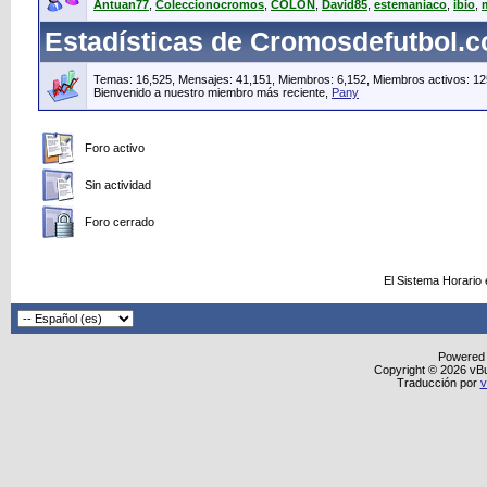
Antuan77
,
Coleccionocromos
,
COLON
,
David85
,
estemaniaco
,
ibio
,
Estadísticas de Cromosdefutbol.
Temas: 16,525, Mensajes: 41,151, Miembros: 6,152,
Miembros activos: 12
Bienvenido a nuestro miembro más reciente,
Pany
Foro activo
Sin actividad
Foro cerrado
El Sistema Horario
Powered
Copyright © 2026 vBull
Traducción por
v