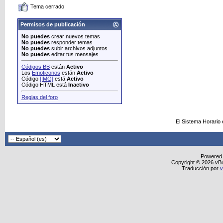
Tema cerrado
Permisos de publicación
No puedes
crear nuevos temas
No puedes
responder temas
No puedes
subir archivos adjuntos
No puedes
editar tus mensajes
Códigos BB
están
Activo
Los
Emoticonos
están
Activo
Código
[IMG]
está
Activo
Código HTML está
Inactivo
Reglas del foro
El Sistema Horario
Powered
Copyright © 2026 vBull
Traducción por
v