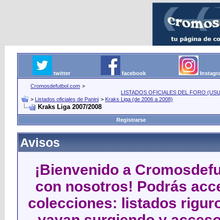
twitter
facebook
Instag
Cromosdefutbol.com
>
LISTADOS OFICIALES DEL FORO (USU
>
Listados oficiales de Panini
>
Kraks Liga (de 2006 a 2008)
Kraks Liga 2007/2008
Registrarse
Avisos
¡Bienvenido a Cromosdefut
con nosotros! Podrás acce
colecciones: listados rigu
vayan surgiendo y acceso