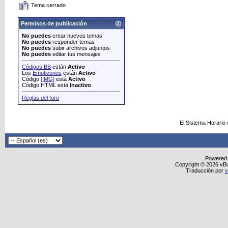
Tema cerrado
Permisos de publicación
No puedes
crear nuevos temas
No puedes
responder temas
No puedes
subir archivos adjuntos
No puedes
editar tus mensajes
Códigos BB
están
Activo
Los
Emoticonos
están
Activo
Código
[IMG]
está
Activo
Código HTML está
Inactivo
Reglas del foro
El Sistema Horario
Powered
Copyright © 2026 vBull
Traducción por
v