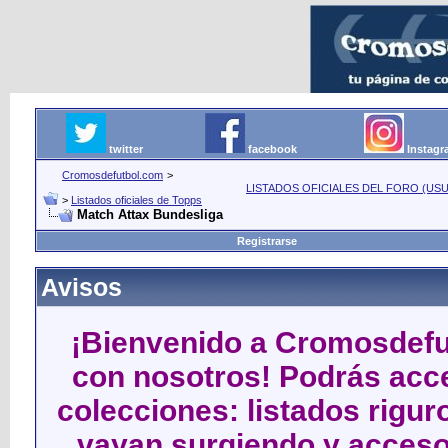
twitter
facebook
Instag
Cromosdefutbol.com
>
LISTADOS OFICIALES DEL FORO (USU
>
Listados oficiales de Topps
Match Attax Bundesliga
Registrarse
Avisos
¡Bienvenido a Cromosdefut
con nosotros! Podrás acce
colecciones: listados rigu
vayan surgiendo y acceso