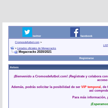
twitter
facebook
Cromosdefutbol.com
>
LIS
>
Listados oficiales de Megacracks
Megacracks 2020/2021
Registrarse
Avisos
¡Bienvenido a Cromosdefutbol.com! ¡Regístrate y colabora con
acceso 
Además, podrás solicitar la posibilidad de ser
VIP temporal
, de
así comproba
Para más información, p
¡Esperamos 