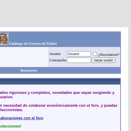
Catálogo de Cromos de Fútbol
Usuario
¿Recordarme?
Contraseña
Votaciones
stados rigurosos y completos, novedades que vayan surgiendo y
suarios.
sin necesidad de colaborar económicamente con el foro, y puedas
leccionistas.
laboraciones con el foro
colecciones!