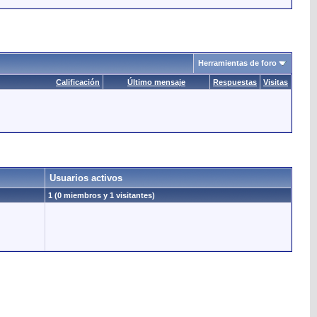
Herramientas de foro
Calificación
Último mensaje
Respuestas
Visitas
Usuarios activos
1 (0 miembros y 1 visitantes)