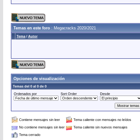
Temas en este foro
: Megacracks 2020/2021
Tema
/
Autor
Opciones de visualización
Temas del 0 al 0 de 0
Ordenados por
Sort Order
Desde
Contiene mensajes sin leer
Tema caliente con mensajes no leídos
No contiene mensajes sin leer
Tema caliente sin nuevos mensajes
Tema cerrado