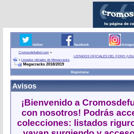
twitter
facebook
Instag
Cromosdefutbol.com
>
LISTADOS OFICIALES DEL FORO (USU
>
Listados oficiales de Megacracks
Megacracks 2018/2019
Registrarse
Avisos
¡Bienvenido a Cromosdefut
con nosotros! Podrás acce
colecciones: listados rigu
vayan surgiendo y acceso