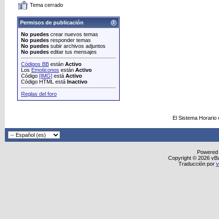
Tema cerrado
Permisos de publicación
No puedes
crear nuevos temas
No puedes
responder temas
No puedes
subir archivos adjuntos
No puedes
editar tus mensajes
Códigos BB
están
Activo
Los
Emoticonos
están
Activo
Código
[IMG]
está
Activo
Código HTML está
Inactivo
Reglas del foro
El Sistema Horario
Powered
Copyright © 2026 vBull
Traducción por
v