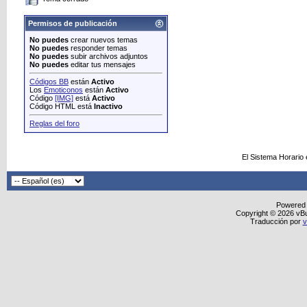
Permisos de publicación
No puedes
crear nuevos temas
No puedes
responder temas
No puedes
subir archivos adjuntos
No puedes
editar tus mensajes
Códigos BB
están
Activo
Los
Emoticonos
están
Activo
Código
[IMG]
está
Activo
Código HTML está
Inactivo
Reglas del foro
El Sistema Horario
Powered
Copyright © 2026 vBull
Traducción por
v