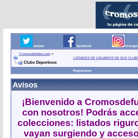
twitter
facebook
Instag
Cromosdefutbol.com
>
LISTADOS DE USUARIOS DE SUS CLUB
Clubs Deportivos
Registrarse
Avisos
¡Bienvenido a Cromosdefut
con nosotros! Podrás acce
colecciones: listados rigu
vayan surgiendo y acceso