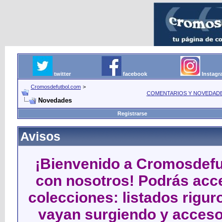
twitter
facebook
Instag
Cromosdefutbol.com
>
COMENTARIOS Y NOVEDAD
Novedades
Registrarse
Avisos
¡Bienvenido a Cromosdefut
con nosotros! Podrás acce
colecciones: listados rigu
vayan surgiendo y acceso