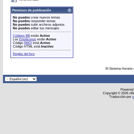
Permisos de publicación
No puedes
crear nuevos temas
No puedes
responder temas
No puedes
subir archivos adjuntos
No puedes
editar tus mensajes
Códigos BB
están
Activo
Los
Emoticonos
están
Activo
Código
[IMG]
está
Activo
Código HTML está
Inactivo
Reglas del foro
El Sistema Horario
Powered
Copyright © 2026 vBull
Traducción por
v