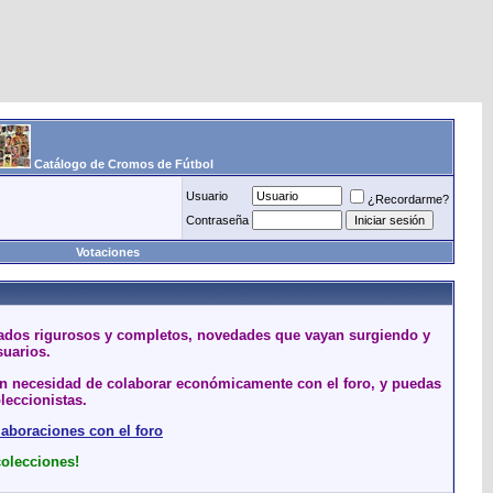
Catálogo de Cromos de Fútbol
Usuario
¿Recordarme?
Contraseña
Votaciones
stados rigurosos y completos, novedades que vayan surgiendo y
suarios.
sin necesidad de colaborar económicamente con el foro, y puedas
leccionistas.
laboraciones con el foro
colecciones!