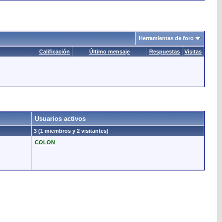
Herramientas de foro
Calificación
Último mensaje
Respuestas
Visitas
Usuarios activos
3 (1 miembros y 2 visitantes)
COLON