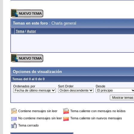
Temas en este foro
: Charla general
Tema
/
Autor
Opciones de visualización
Temas del 0 al 0 de 0
Ordenados por
Sort Order
Desde
Contiene mensajes sin leer
Tema caliente con mensajes no leídos
No contiene mensajes sin leer
Tema caliente sin nuevos mensajes
Tema cerrado