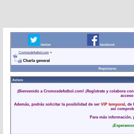
twitter
facebook
Cromosdefutbol.com
>
Charla general
Registrarse
Avisos
¡Bienvenido a Cromosdefutbol.com! ¡Regístrate y colabora con
acceso 
Además, podrás solicitar la posibilidad de ser
VIP temporal
, de
así comproba
Para más información, p
¡Esperamos 