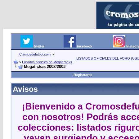
twitter
facebook
Instag
Cromosdefutbol.com
>
LISTADOS OFICIALES DEL FORO (USU
>
Listados oficiales de Megacracks
Megafichas 2002/2003
Registrarse
Avisos
¡Bienvenido a Cromosdefut
con nosotros! Podrás acce
colecciones: listados rigu
vayan surgiendo y acceso