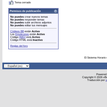
Tema cerrado
Permisos de publicación
No puedes
crear nuevos temas
No puedes
responder temas
No puedes
subir archivos adjuntos
No puedes
editar tus mensajes
Códigos BB
están
Activo
Los
Emoticonos
están
Activo
Código
[IMG]
está
Activo
Código HTML está
Inactivo
Reglas del foro
El Sistema Horario
Powered
Copyright © 2026 vBull
Traducción por
v