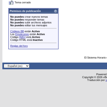
Tema cerrado
Permisos de publicación
No puedes
crear nuevos temas
No puedes
responder temas
No puedes
subir archivos adjuntos
No puedes
editar tus mensajes
Códigos BB
están
Activo
Los
Emoticonos
están
Activo
Código
[IMG]
está
Activo
Código HTML está
Inactivo
Reglas del foro
El Sistema Horario
Powered
Copyright © 2026 vBull
Traducción por
v