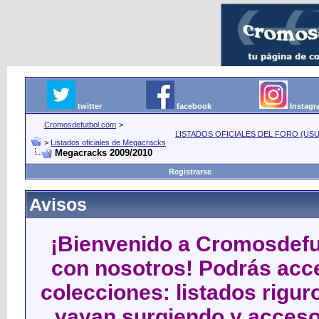
twitter
facebook
Instag
Cromosdefutbol.com
>
LISTADOS OFICIALES DEL FORO (USU
>
Listados oficiales de Megacracks
Megacracks 2009/2010
Registrarse
Avisos
¡Bienvenido a Cromosdefut
con nosotros! Podrás acce
colecciones: listados rigu
vayan surgiendo y acceso