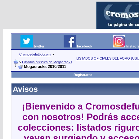
twitter
facebook
Instag
Cromosdefutbol.com
>
LISTADOS OFICIALES DEL FORO (USU
>
Listados oficiales de Megacracks
Megacracks 2010/2011
Registrarse
Avisos
¡Bienvenido a Cromosdefut
con nosotros! Podrás acce
colecciones: listados rigu
vayan surgiendo y acceso