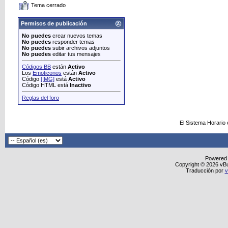
Tema cerrado
Permisos de publicación
No puedes
crear nuevos temas
No puedes
responder temas
No puedes
subir archivos adjuntos
No puedes
editar tus mensajes
Códigos BB
están
Activo
Los
Emoticonos
están
Activo
Código
[IMG]
está
Activo
Código HTML está
Inactivo
Reglas del foro
El Sistema Horario
Powered
Copyright © 2026 vBull
Traducción por
v