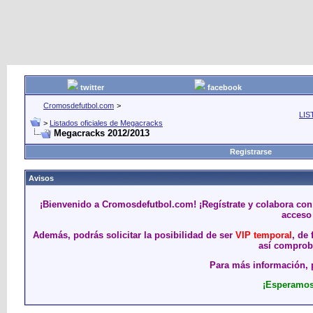
twitter
facebook
Cromosdefutbol.com
>
LIS
>
Listados oficiales de Megacracks
Megacracks 2012/2013
Registrarse
Avisos
¡Bienvenido a Cromosdefutbol.com! ¡Regístrate y colabora con
acceso 
Además, podrás solicitar la posibilidad de ser
VIP temporal
, de
así comproba
Para más información, p
¡Esperamos 