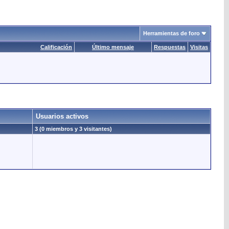
Herramientas de foro
Calificación
Último mensaje
Respuestas
Visitas
Usuarios activos
3 (0 miembros y 3 visitantes)