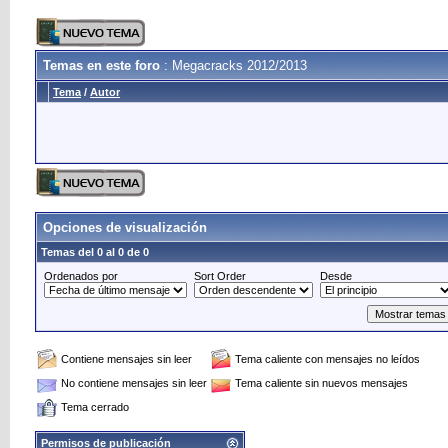
Temas en este foro
: Megacracks 2012/2013
Tema
/
Autor
Opciones de visualización
Temas del 0 al 0 de 0
Ordenados por
Sort Order
Desde
Contiene mensajes sin leer
Tema caliente con mensajes no leídos
No contiene mensajes sin leer
Tema caliente sin nuevos mensajes
Tema cerrado
Permisos de publicación