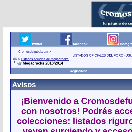
twitter
facebook
Instag
Cromosdefutbol.com
>
LISTADOS OFICIALES DEL FORO (USU
>
Listados oficiales de Megacracks
Megacracks 2013/2014
Registrarse
Avisos
¡Bienvenido a Cromosdefut
con nosotros! Podrás acce
colecciones: listados rigu
vayan surgiendo y acceso