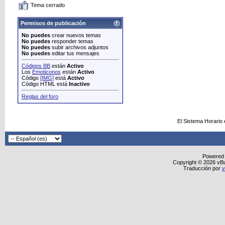
Tema cerrado
Permisos de publicación
No puedes
crear nuevos temas
No puedes
responder temas
No puedes
subir archivos adjuntos
No puedes
editar tus mensajes
Códigos BB
están
Activo
Los
Emoticonos
están
Activo
Código
[IMG]
está
Activo
Código HTML está
Inactivo
Reglas del foro
El Sistema Horario
Powered
Copyright © 2026 vBull
Traducción por
v