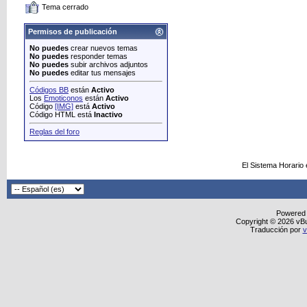
Tema cerrado
Permisos de publicación
No puedes
crear nuevos temas
No puedes
responder temas
No puedes
subir archivos adjuntos
No puedes
editar tus mensajes
Códigos BB
están
Activo
Los
Emoticonos
están
Activo
Código
[IMG]
está
Activo
Código HTML está
Inactivo
Reglas del foro
El Sistema Horario
Powered
Copyright © 2026 vBull
Traducción por
v