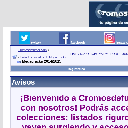
twitter
facebook
Instag
Cromosdefutbol.com
>
LISTADOS OFICIALES DEL FORO (USU
>
Listados oficiales de Megacracks
Megacracks 2014/2015
Registrarse
Avisos
¡Bienvenido a Cromosdefut
con nosotros! Podrás acce
colecciones: listados rigu
vayan surgiendo y acceso