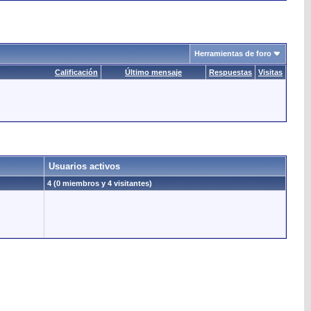
Herramientas de foro
Calificación
Último mensaje
Respuestas
Visitas
Usuarios activos
4 (0 miembros y 4 visitantes)