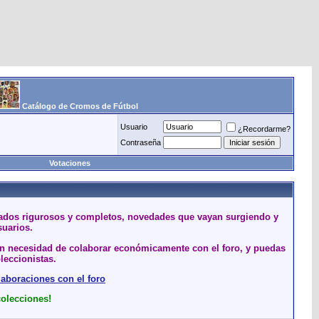
Catálogo de Cromos de Fútbol
Usuario
¿Recordarme?
Contraseña
Votaciones
stados rigurosos y completos, novedades que vayan surgiendo y
suarios.
sin necesidad de colaborar económicamente con el foro, y puedas
leccionistas.
laboraciones con el foro
colecciones!