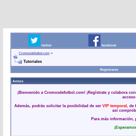
twitter
facebook
Cromosdefutbol.com
>
Tutoriales
Registrarse
Avisos
¡Bienvenido a Cromosdefutbol.com! ¡Regístrate y colabora con
acceso 
Además, podrás solicitar la posibilidad de ser
VIP temporal
, de
así comproba
Para más información, p
¡Esperamos 