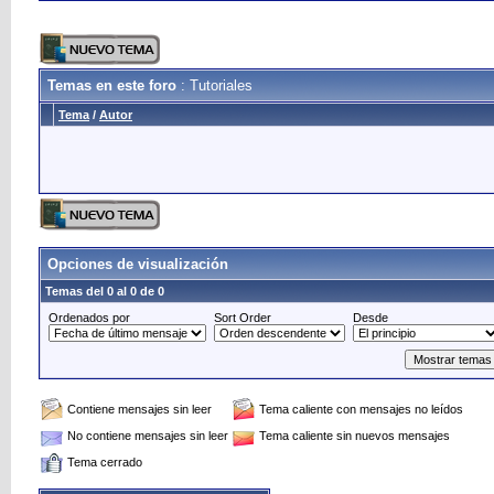
Temas en este foro
: Tutoriales
Tema
/
Autor
Opciones de visualización
Temas del 0 al 0 de 0
Ordenados por
Sort Order
Desde
Contiene mensajes sin leer
Tema caliente con mensajes no leídos
No contiene mensajes sin leer
Tema caliente sin nuevos mensajes
Tema cerrado