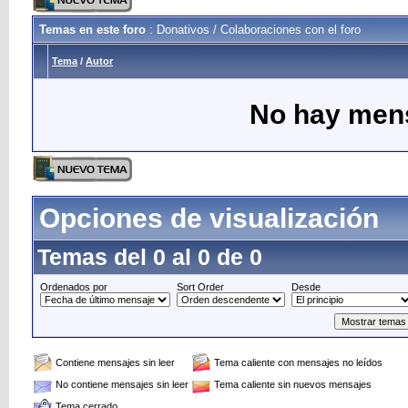
Temas en este foro
: Donativos / Colaboraciones con el foro
Tema
/
Autor
No hay mens
Opciones de visualización
Temas del 0 al 0 de 0
Ordenados por
Sort Order
Desde
Contiene mensajes sin leer
Tema caliente con mensajes no leídos
No contiene mensajes sin leer
Tema caliente sin nuevos mensajes
Tema cerrado