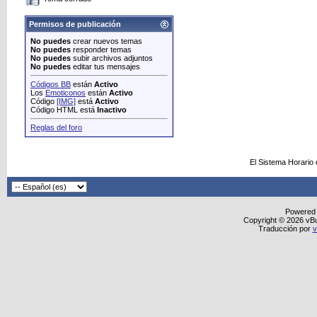
Permisos de publicación
No puedes
crear nuevos temas
No puedes
responder temas
No puedes
subir archivos adjuntos
No puedes
editar tus mensajes
Códigos BB
están
Activo
Los
Emoticonos
están
Activo
Código
[IMG]
está
Activo
Código HTML está
Inactivo
Reglas del foro
El Sistema Horario
Powered
Copyright © 2026 vBull
Traducción por
v