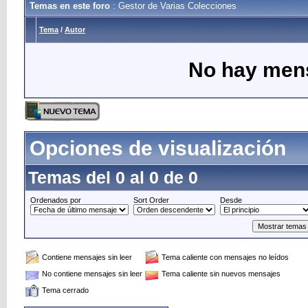
Temas en este foro
: Gestor de Varias Colecciones
Tema
/
Autor
No hay mens
Opciones de visualización
Temas del 0 al 0 de 0
Ordenados por
Sort Order
Desde
Contiene mensajes sin leer
Tema caliente con mensajes no leídos
No contiene mensajes sin leer
Tema caliente sin nuevos mensajes
Tema cerrado