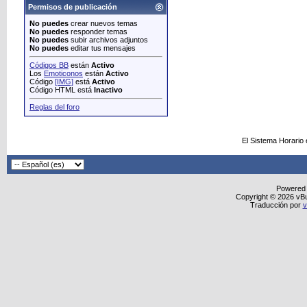
Permisos de publicación
No puedes
crear nuevos temas
No puedes
responder temas
No puedes
subir archivos adjuntos
No puedes
editar tus mensajes
Códigos BB
están
Activo
Los
Emoticonos
están
Activo
Código
[IMG]
está
Activo
Código HTML está
Inactivo
Reglas del foro
El Sistema Horario
Powered
Copyright © 2026 vBull
Traducción por
v