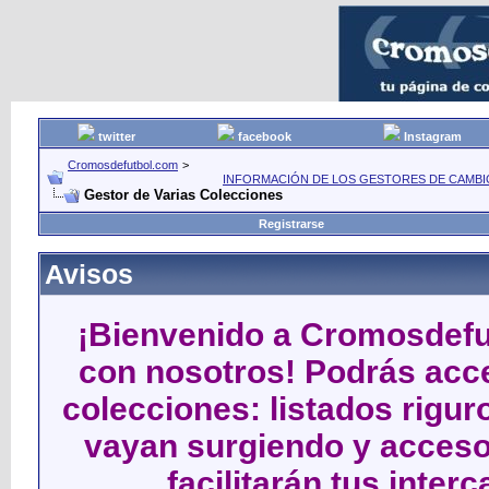
twitter
facebook
Instagram
Cromosdefutbol.com
>
INFORMACIÓN DE LOS GESTORES DE CAMBIO
Gestor de Varias Colecciones
Registrarse
Avisos
¡Bienvenido a Cromosdefut
con nosotros! Podrás acce
colecciones: listados rigu
vayan surgiendo y acceso
facilitarán tus inter