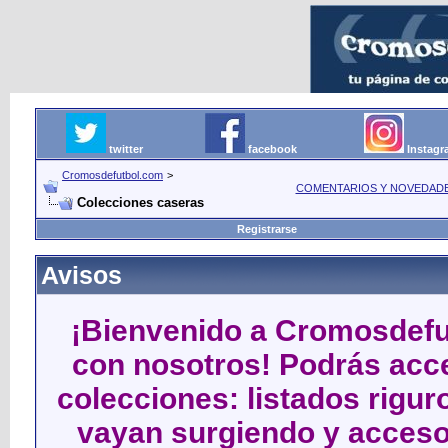
twitter
facebook
Instag
Cromosdefutbol.com
>
COMENTARIOS Y NOVEDAD
Colecciones caseras
Registrarse
Avisos
¡Bienvenido a Cromosdefut
con nosotros! Podrás acce
colecciones: listados rigu
vayan surgiendo y acceso