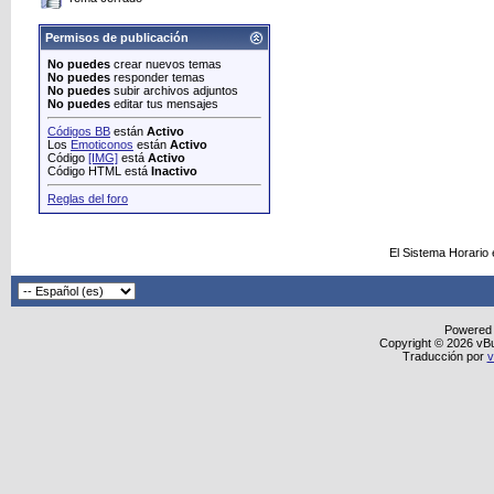
Permisos de publicación
No puedes
crear nuevos temas
No puedes
responder temas
No puedes
subir archivos adjuntos
No puedes
editar tus mensajes
Códigos BB
están
Activo
Los
Emoticonos
están
Activo
Código
[IMG]
está
Activo
Código HTML está
Inactivo
Reglas del foro
El Sistema Horario
Powered
Copyright © 2026 vBull
Traducción por
v