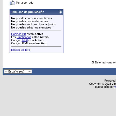
Tema cerrado
Permisos de publicación
No puedes
crear nuevos temas
No puedes
responder temas
No puedes
subir archivos adjuntos
No puedes
editar tus mensajes
Códigos BB
están
Activo
Los
Emoticonos
están
Activo
Código
[IMG]
está
Activo
Código HTML está
Inactivo
Reglas del foro
El Sistema Horario
Powered
Copyright © 2026 vBull
Traducción por
v