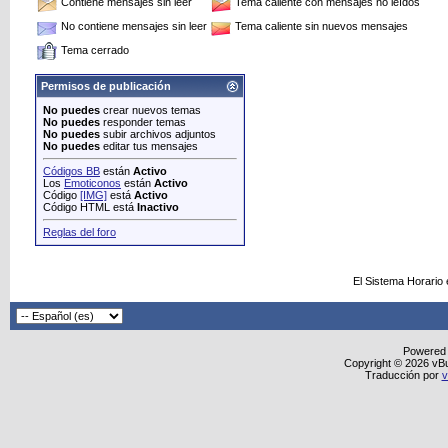
Contiene mensajes sin leer
Tema caliente con mensajes no leídos
No contiene mensajes sin leer
Tema caliente sin nuevos mensajes
Tema cerrado
Permisos de publicación
No puedes
crear nuevos temas
No puedes
responder temas
No puedes
subir archivos adjuntos
No puedes
editar tus mensajes
Códigos BB
están
Activo
Los
Emoticonos
están
Activo
Código
[IMG]
está
Activo
Código HTML está
Inactivo
Reglas del foro
El Sistema Horario
Powered
Copyright © 2026 vBull
Traducción por
v