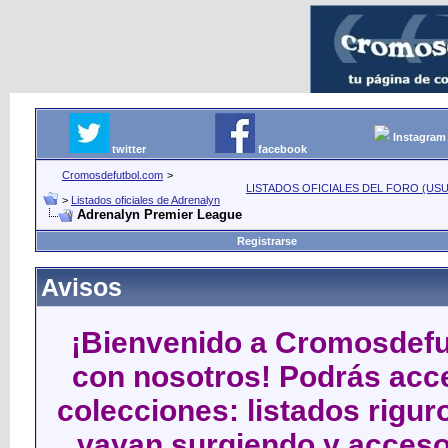
Instagram
twitter
facebook
Cromosdefutbol.com
>
LISTADOS OFICIALES DEL FORO (USU
>
Listados oficiales de Adrenalyn
Adrenalyn Premier League
Registrarse
Avisos
¡Bienvenido a Cromosdefut
con nosotros! Podrás acce
colecciones: listados rigu
vayan surgiendo y acceso