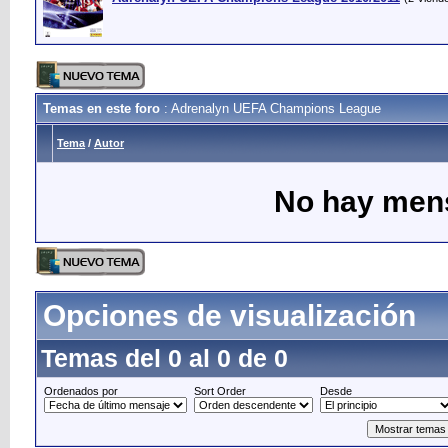
Temas en este foro
: Adrenalyn UEFA Champions League
Tema
/
Autor
No hay mens
Opciones de visualización
Temas del 0 al 0 de 0
Ordenados por
Sort Order
Desde