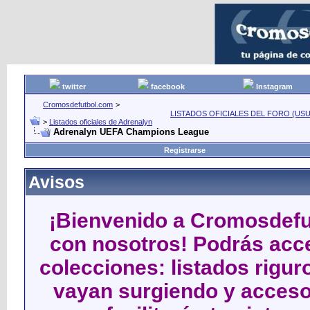
twitter
facebook
Instagram
Cromosdefutbol.com
>
LISTADOS OFICIALES DEL FORO (USU
>
Listados oficiales de Adrenalyn
Adrenalyn UEFA Champions League
Registrarse
Avisos
¡Bienvenido a Cromosdefut
con nosotros! Podrás acce
colecciones: listados rigu
vayan surgiendo y acceso