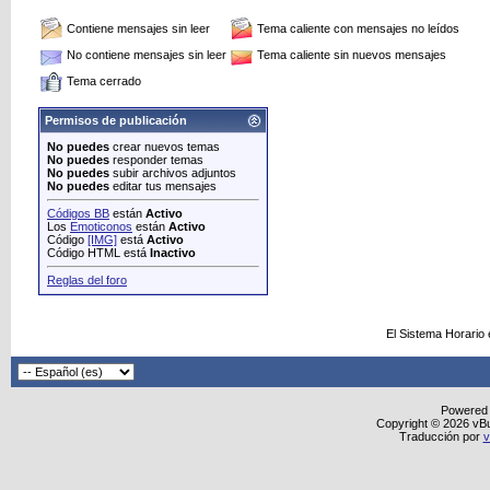
Contiene mensajes sin leer
Tema caliente con mensajes no leídos
No contiene mensajes sin leer
Tema caliente sin nuevos mensajes
Tema cerrado
Permisos de publicación
No puedes
crear nuevos temas
No puedes
responder temas
No puedes
subir archivos adjuntos
No puedes
editar tus mensajes
Códigos BB
están
Activo
Los
Emoticonos
están
Activo
Código
[IMG]
está
Activo
Código HTML está
Inactivo
Reglas del foro
El Sistema Horario
Powered
Copyright © 2026 vBull
Traducción por
v