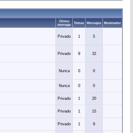
Último
Temas
Mensajes
Moderador
mensaje
Privado
1
5
Privado
9
32
Nunca
0
0
Nunca
0
0
Privado
1
20
Privado
1
15
Privado
1
9