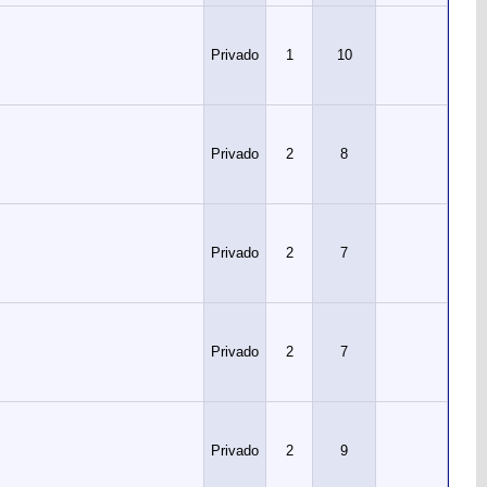
Privado
1
10
Privado
2
8
Privado
2
7
Privado
2
7
Privado
2
9