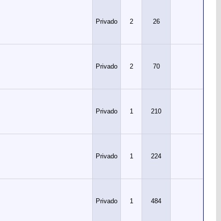
Privado
2
26
Privado
2
70
Privado
1
210
Privado
1
224
Privado
1
484