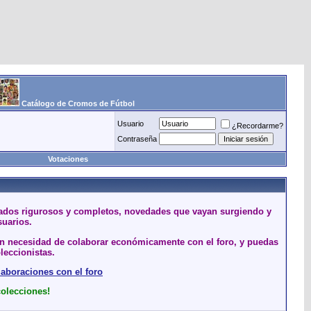
Catálogo de Cromos de Fútbol
Usuario
¿Recordarme?
Contraseña
Votaciones
stados rigurosos y completos, novedades que vayan surgiendo y
suarios.
sin necesidad de colaborar económicamente con el foro, y puedas
leccionistas.
laboraciones con el foro
colecciones!