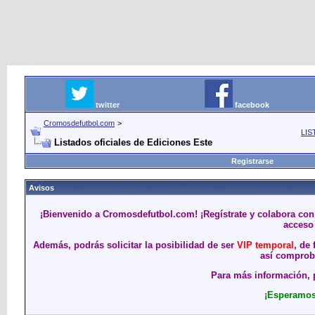
twitter
facebook
Cromosdefutbol.com
>
LIS
Listados oficiales de Ediciones Este
Registrarse
Avisos
¡Bienvenido a Cromosdefutbol.com! ¡Regístrate y colabora con
acceso 
Además, podrás solicitar la posibilidad de ser
VIP temporal
, de
así comproba
Para más información, p
¡Esperamos 