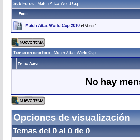
Sub-Foros
: Match Attax World Cup
Foros
Match Attax World Cup 2010
(4 Viendo)
Temas en este foro
: Match Attax World Cup
Tema
/
Autor
No hay mens
Opciones de visualización
Temas del 0 al 0 de 0