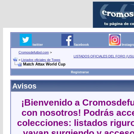
twitter
facebook
Instag
Cromosdefutbol.com
>
LISTADOS OFICIALES DEL FORO (USU
>
Listados oficiales de Topps
Match Attax World Cup
Registrarse
Avisos
¡Bienvenido a Cromosdefut
con nosotros! Podrás acce
colecciones: listados rigu
vayan surgiendo y acceso