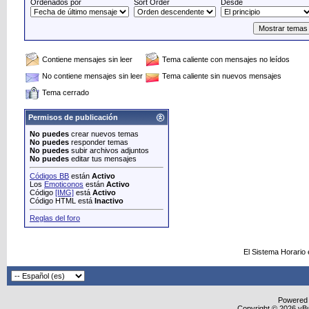
Ordenados por
Sort Order
Desde
Contiene mensajes sin leer
Tema caliente con mensajes no leídos
No contiene mensajes sin leer
Tema caliente sin nuevos mensajes
Tema cerrado
Permisos de publicación
No puedes
crear nuevos temas
No puedes
responder temas
No puedes
subir archivos adjuntos
No puedes
editar tus mensajes
Códigos BB
están
Activo
Los
Emoticonos
están
Activo
Código
[IMG]
está
Activo
Código HTML está
Inactivo
Reglas del foro
El Sistema Horario
Powered
Copyright © 2026 vBull