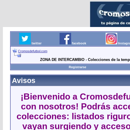
twitter
facebook
Instag
Cromosdefutbol.com
ZONA DE INTERCAMBIO - Colecciones de la tempor
Registrarse
Avisos
¡Bienvenido a Cromosdefut
con nosotros! Podrás acce
colecciones: listados rigu
vayan surgiendo y acceso