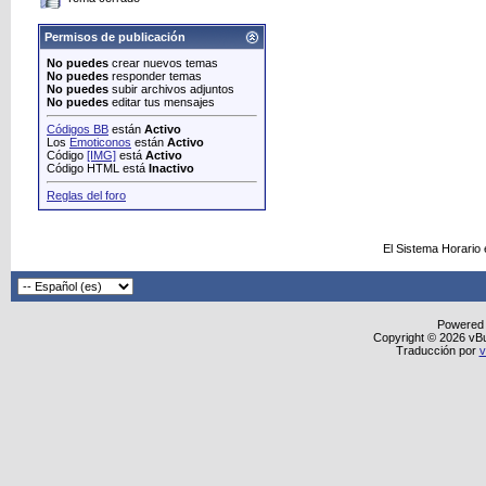
Permisos de publicación
No puedes
crear nuevos temas
No puedes
responder temas
No puedes
subir archivos adjuntos
No puedes
editar tus mensajes
Códigos BB
están
Activo
Los
Emoticonos
están
Activo
Código
[IMG]
está
Activo
Código HTML está
Inactivo
Reglas del foro
El Sistema Horario
Powered
Copyright © 2026 vBull
Traducción por
v