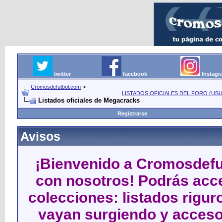
twitter
facebook
Instag
Cromosdefutbol.com
>
LISTADOS OFICIALES DEL FORO (USU
Listados oficiales de Megacracks
Registrarse
Avisos
¡Bienvenido a Cromosdefut
con nosotros! Podrás acce
colecciones: listados rigu
vayan surgiendo y acceso