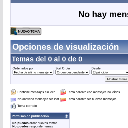
No hay mens
Opciones de visualización
Temas del 0 al 0 de 0
Ordenados por
Sort Order
Desde
Contiene mensajes sin leer
Tema caliente con mensajes no leídos
No contiene mensajes sin leer
Tema caliente sin nuevos mensajes
Tema cerrado
Permisos de publicación
No puedes
crear nuevos temas
No puedes
responder temas