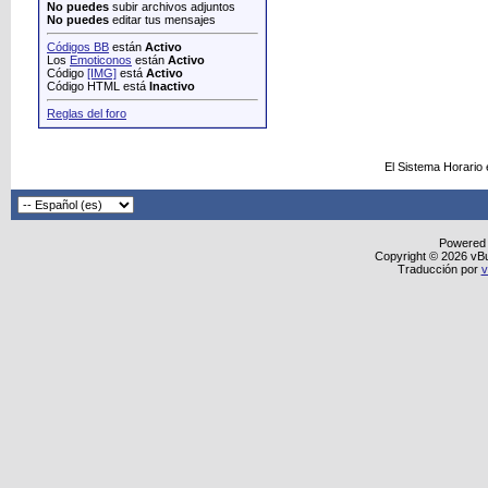
No puedes
subir archivos adjuntos
No puedes
editar tus mensajes
Códigos BB
están
Activo
Los
Emoticonos
están
Activo
Código
[IMG]
está
Activo
Código HTML está
Inactivo
Reglas del foro
El Sistema Horario
Powered
Copyright © 2026 vBull
Traducción por
v