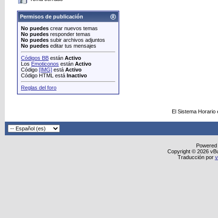
Permisos de publicación
No puedes
crear nuevos temas
No puedes
responder temas
No puedes
subir archivos adjuntos
No puedes
editar tus mensajes
Códigos BB
están
Activo
Los
Emoticonos
están
Activo
Código
[IMG]
está
Activo
Código HTML está
Inactivo
Reglas del foro
El Sistema Horario
Powered
Copyright © 2026 vBull
Traducción por
v