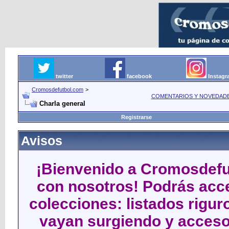
twitter
facebook
Instag
Cromosdefutbol.com
>
COMENTARIOS Y NOVEDAD
Charla general
Registrarse
Avisos
¡Bienvenido a Cromosdefut
con nosotros! Podrás acce
colecciones: listados rigu
vayan surgiendo y acceso