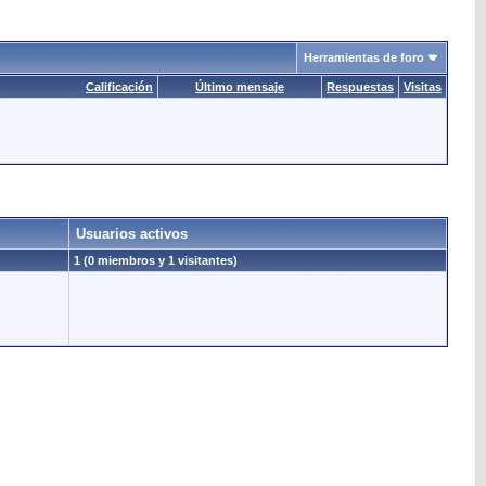
Herramientas de foro
Calificación
Último mensaje
Respuestas
Visitas
Usuarios activos
1 (0 miembros y 1 visitantes)