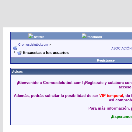
twitter
facebook
Cromosdefutbol.com
>
ASOCIACIÓN
Encuestas a los usuarios
Registrarse
Avisos
¡Bienvenido a Cromosdefutbol.com! ¡Regístrate y colabora con
acceso 
Además, podrás solicitar la posibilidad de ser
VIP temporal
, de
así comproba
Para más información, p
¡Esperamos 