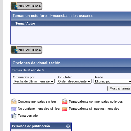
Temas en este foro
: Encuestas a los usuarios
Tema
/
Autor
Opciones de visualización
Temas del 0 al 0 de 0
Ordenados por
Sort Order
Desde
Contiene mensajes sin leer
Tema caliente con mensajes no leídos
No contiene mensajes sin leer
Tema caliente sin nuevos mensajes
Tema cerrado
Permisos de publicación