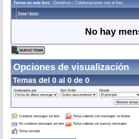
Temas en este foro
: Donativos / Colaboraciones con el foro
Tema
/
Autor
No hay mens
Opciones de visualización
Temas del 0 al 0 de 0
Ordenados por
Sort Order
Desde
Contiene mensajes sin leer
Tema caliente con mensajes no leídos
No contiene mensajes sin leer
Tema caliente sin nuevos mensajes
Tema cerrado