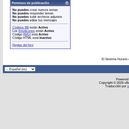
Permisos de publicación
No puedes
crear nuevos temas
No puedes
responder temas
No puedes
subir archivos adjuntos
No puedes
editar tus mensajes
Códigos BB
están
Activo
Los
Emoticonos
están
Activo
Código
[IMG]
está
Activo
Código HTML está
Inactivo
Reglas del foro
El Sistema Horario
Powered
Copyright © 2026 vBull
Traducción por
v