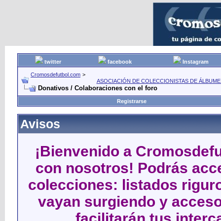
twitter
facebook
Instagram
Cromosdefutbol.com
>
ASOCIACIÓN DE COLECCIONISTAS DE ÁLBUME
Donativos / Colaboraciones con el foro
Registrarse
Avisos
¡Bienvenido a Cromosdefut
con nosotros! Podrás acce
colecciones: listados rigu
vayan surgiendo y acceso
facilitarán tus inter