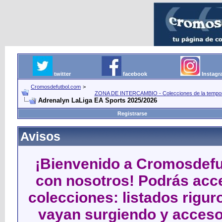
twitter
facebook
Instag
Cromosdefutbol.com
>
ZONA DE INTERCAMBIO - Colecciones de la tempora
Adrenalyn LaLiga EA Sports 2025/2026
Registrarse
Avisos
¡Bienvenido a Cromosdefut
con nosotros! Podrás acce
colecciones: listados rigu
vayan surgiendo y acceso