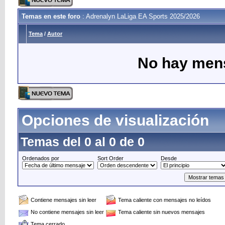
Temas en este foro
: Adrenalyn LaLiga EA Sports 2025/2026
Tema
/
Autor
No hay mens
Opciones de visualización
Temas del 0 al 0 de 0
Ordenados por
Sort Order
Desde
Contiene mensajes sin leer
Tema caliente con mensajes no leídos
No contiene mensajes sin leer
Tema caliente sin nuevos mensajes
Tema cerrado