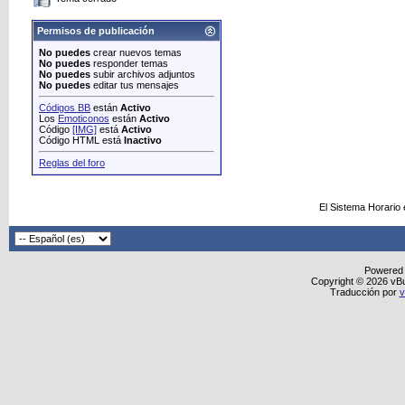
Permisos de publicación
No puedes
crear nuevos temas
No puedes
responder temas
No puedes
subir archivos adjuntos
No puedes
editar tus mensajes
Códigos BB
están
Activo
Los
Emoticonos
están
Activo
Código
[IMG]
está
Activo
Código HTML está
Inactivo
Reglas del foro
El Sistema Horario
Powered
Copyright © 2026 vBull
Traducción por
v