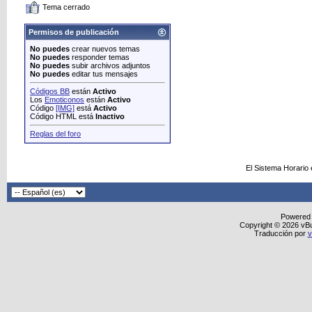
Tema cerrado
Permisos de publicación
No puedes
crear nuevos temas
No puedes
responder temas
No puedes
subir archivos adjuntos
No puedes
editar tus mensajes
Códigos BB
están
Activo
Los
Emoticonos
están
Activo
Código
[IMG]
está
Activo
Código HTML está
Inactivo
Reglas del foro
El Sistema Horario
Powered
Copyright © 2026 vBull
Traducción por
v