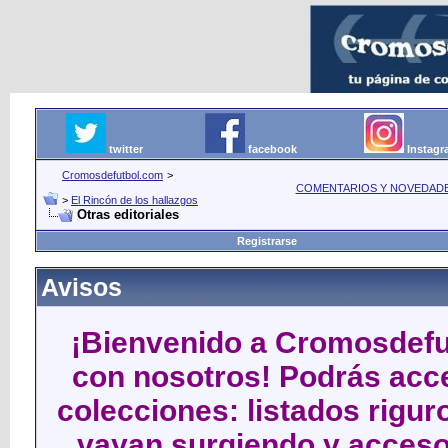
twitter
facebook
Instag
Cromosdefutbol.com
>
COMENTARIOS Y NOVEDAD
>
El Rincón de los hallazgos
Otras editoriales
Registrarse
Avisos
¡Bienvenido a Cromosdefut
con nosotros! Podrás acce
colecciones: listados rigu
vayan surgiendo y acceso