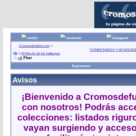
twitter
facebook
Instagram
Cromosdefutbol.com
>
COMENTARIOS Y NOVEDAD
>
El Rincón de los hallazgos
Fher
Registrarse
Avisos
¡Bienvenido a Cromosdefut
con nosotros! Podrás acce
colecciones: listados rigu
vayan surgiendo y acceso