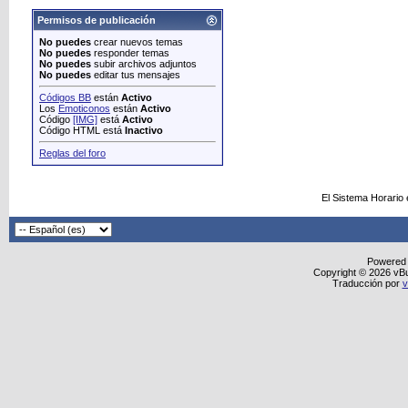
Permisos de publicación
No puedes
crear nuevos temas
No puedes
responder temas
No puedes
subir archivos adjuntos
No puedes
editar tus mensajes
Códigos BB
están
Activo
Los
Emoticonos
están
Activo
Código
[IMG]
está
Activo
Código HTML está
Inactivo
Reglas del foro
El Sistema Horario
Powered
Copyright © 2026 vBull
Traducción por
v