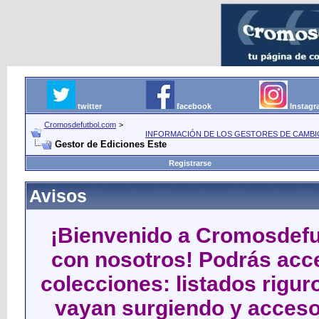
twitter
facebook
Instag
Cromosdefutbol.com
>
INFORMACIÓN DE LOS GESTORES DE CAMBIO
Gestor de Ediciones Este
Registrarse
Avisos
¡Bienvenido a Cromosdefut
con nosotros! Podrás acce
colecciones: listados rigu
vayan surgiendo y acceso