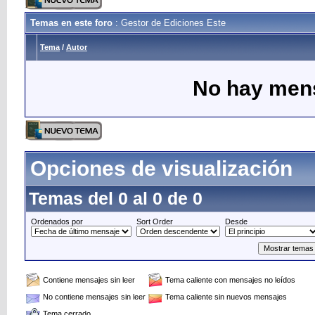
Temas en este foro
: Gestor de Ediciones Este
Tema
/
Autor
No hay mens
Opciones de visualización
Temas del 0 al 0 de 0
Ordenados por
Sort Order
Desde
Contiene mensajes sin leer
Tema caliente con mensajes no leídos
No contiene mensajes sin leer
Tema caliente sin nuevos mensajes
Tema cerrado