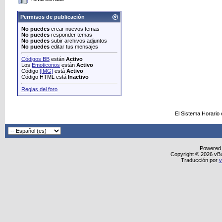
Permisos de publicación
No puedes
crear nuevos temas
No puedes
responder temas
No puedes
subir archivos adjuntos
No puedes
editar tus mensajes
Códigos BB
están
Activo
Los
Emoticonos
están
Activo
Código
[IMG]
está
Activo
Código HTML está
Inactivo
Reglas del foro
El Sistema Horario
Powered
Copyright © 2026 vBull
Traducción por
v