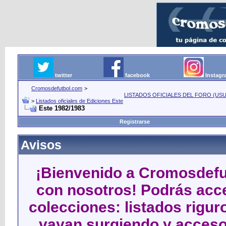
twitter
facebook
Instag
Cromosdefutbol.com
>
LISTADOS OFICIALES DEL FORO (USU
>
Listados oficiales de Ediciones Este
Este 1982/1983
Registrarse
Avisos
¡Bienvenido a Cromosdefut
con nosotros! Podrás acce
colecciones: listados rigu
vayan surgiendo y acceso