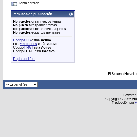
Tema cerrado
Permisos de publicación
No puedes
crear nuevos temas
No puedes
responder temas
No puedes
subir archivos adjuntos
No puedes
editar tus mensajes
Códigos BB
están
Activo
Los
Emoticonos
están
Activo
Código
[IMG]
está
Activo
Código HTML está
Inactivo
Reglas del foro
El Sistema Horario
Powered
Copyright © 2026 vBull
Traducción por
v