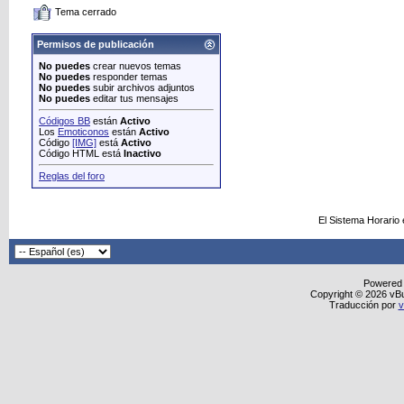
Tema cerrado
Permisos de publicación
No puedes
crear nuevos temas
No puedes
responder temas
No puedes
subir archivos adjuntos
No puedes
editar tus mensajes
Códigos BB
están
Activo
Los
Emoticonos
están
Activo
Código
[IMG]
está
Activo
Código HTML está
Inactivo
Reglas del foro
El Sistema Horario
Powered
Copyright © 2026 vBull
Traducción por
v