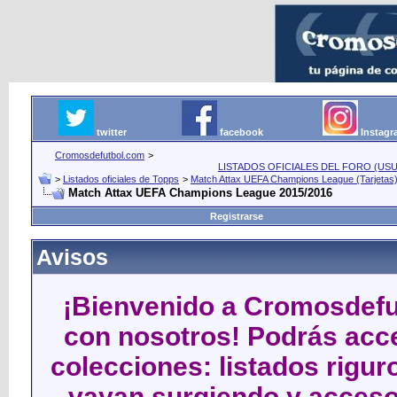
twitter
facebook
Instag
Cromosdefutbol.com
>
LISTADOS OFICIALES DEL FORO (USU
>
Listados oficiales de Topps
>
Match Attax UEFA Champions League (Tarjetas
Match Attax UEFA Champions League 2015/2016
Registrarse
Avisos
¡Bienvenido a Cromosdefut
con nosotros! Podrás acce
colecciones: listados rigu
vayan surgiendo y acceso