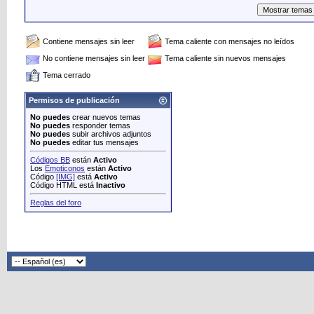
Contiene mensajes sin leer
Tema caliente con mensajes no leídos
No contiene mensajes sin leer
Tema caliente sin nuevos mensajes
Tema cerrado
Permisos de publicación
No puedes
crear nuevos temas
No puedes
responder temas
No puedes
subir archivos adjuntos
No puedes
editar tus mensajes
Códigos BB
están
Activo
Los
Emoticonos
están
Activo
Código
[IMG]
está
Activo
Código HTML está
Inactivo
Reglas del foro