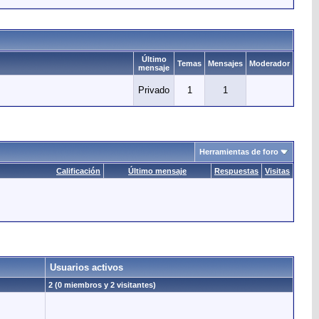
Último
Temas
Mensajes
Moderador
mensaje
Privado
1
1
Herramientas de foro
Calificación
Último mensaje
Respuestas
Visitas
Usuarios activos
2 (0 miembros y 2 visitantes)