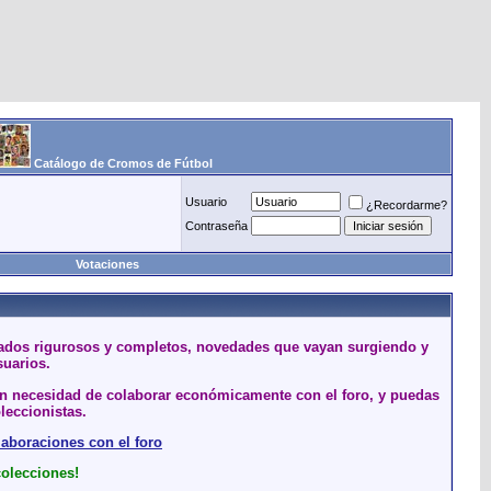
Catálogo de Cromos de Fútbol
Usuario
¿Recordarme?
Contraseña
Votaciones
stados rigurosos y completos, novedades que vayan surgiendo y
suarios.
sin necesidad de colaborar económicamente con el foro, y puedas
leccionistas.
laboraciones con el foro
colecciones!