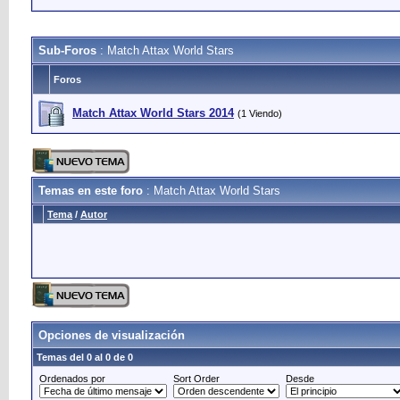
Sub-Foros
: Match Attax World Stars
Foros
Match Attax World Stars 2014
(1 Viendo)
Temas en este foro
: Match Attax World Stars
Tema
/
Autor
Opciones de visualización
Temas del 0 al 0 de 0
Ordenados por
Sort Order
Desde