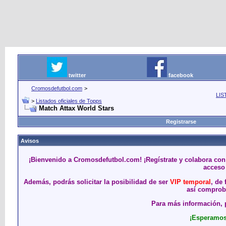
twitter
facebook
Cromosdefutbol.com
>
LIS
>
Listados oficiales de Topps
Match Attax World Stars
Registrarse
Avisos
¡Bienvenido a Cromosdefutbol.com! ¡Regístrate y colabora con
acceso 
Además, podrás solicitar la posibilidad de ser
VIP temporal
, de
así comproba
Para más información, p
¡Esperamos 